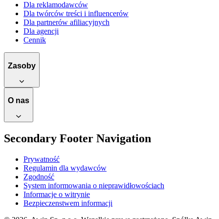
Dla reklamodawców
Dla twórców treści i influencerów
Dla partnerów afiliacyjnych
Dla agencji
Cennik
Zasoby
O nas
Secondary Footer Navigation
Prywatność
Regulamin dla wydawców
Zgodność
System informowania o nieprawidłowościach
Informacje o witrynie
Bezpieczenstwem informacji