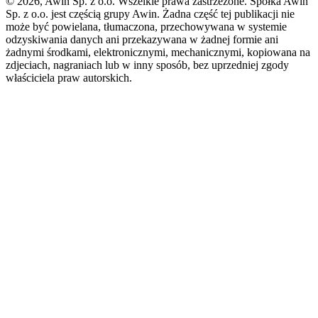
© 2026, Awin Sp. z o.o. Wszelkie prawa zastrzeżone. Spółka Awin
Sp. z o.o. jest częścią grupy Awin. Żadna część tej publikacji nie
może być powielana, tłumaczona, przechowywana w systemie
odzyskiwania danych ani przekazywana w żadnej formie ani
żadnymi środkami, elektronicznymi, mechanicznymi, kopiowana na
zdjeciach, nagraniach lub w inny sposób, bez uprzedniej zgody
właściciela praw autorskich.