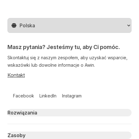
Zmień region
Masz pytania? Jesteśmy tu, aby Ci pomóc.
Skontaktuj się z naszym zespołem, aby uzyskać wsparcie,
wskazówki lub dowolne informacje o Awin.
Kontakt
Follow us on social media
Facebook
LinkedIn
Instagram
Primary footer navigation
Rozwiązania
Zasoby