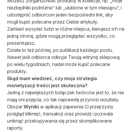
Możesz zorganizować produkty w kolekcje, np. „moje
niezbędniki podróżne” lub „ulubione w tym miesiącu”, i
udostępnić odbiorcom jeden bezpośredni link, aby
mogli kupić polecane przez Ciebie artykuły.
Zamiast wysyłać ludzi w różne miejsca, kierujesz ich na
jedną stronę, gdzie mogą przeglądać wszystko, co
prezentujesz.
Działa to też później, po publikacji każdego postu.
Nawet jeśli odbiorca odkryje Twoją witrynę sklepową
po wielu tygodniach, nadal może kupić polecane
produkty.
Skąd mam wiedzieć, czy moja strategia
monetyzacji treści jest skuteczna?
Jedną z największych bolączek twórców jest to, że nie
mają oni pojęcia, co tak naprawdę przynosi rezultaty.
Obszar
Wyniki
w aplikacji zapewnia Ci przejrzysty
podgląd kliknięć, transakcji oraz prowizji i pozwala
uniknąć przekopywania się przez skomplikowane
raporty.