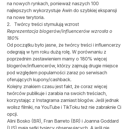
na nowych rynkach, ponieważ naszych 100
najlepszych wykorzystuje Awin do szybkiej ekspansji
na nowe terytoria.
2. Twórcy treści stymulują wzrost
Reprezentacja blogerów/influencerów wzrosła o
180%
Od początku było jasne, że twórcy treści i influencerzy
odegrają w tym roku dużą rolę. W porównaniu z
poprzednim zestawieniem mamy o 180% więcej
blogerów/influencerów, którzy zajmują drugie miejsce
pod względem popularności zaraz po serwisach
oferujących kupony/cashback.
Kolejny znakiem czasu jest fakt, że coraz więcej
twórców publikuje i zarabia na swoich treściach,
korzystając z Instagrama zamiast blogów. Jeśli jednak
wolisz filmiki, na YouTube i TikToku też nie zabraknie Ci
opcji.
Alini Bosko (BR)
,
Fran Barreto (BR)
i
Joanna Goddard
(US)
mają setki tysięcy obserwujących. A jeśli nie