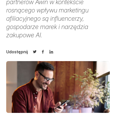
partnerów Awin w kontekście
rosnącego wpływu marketingu
afiliacyjnego są influencerzy,
gospodarze marek i narzędzia
zakupowe AI.
Udostępnij
Udostępnij na Twitterze
Udostępnij na Facebooku
Udostępnij na LinkedIn