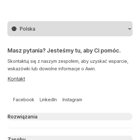
Zmień region
Masz pytania? Jesteśmy tu, aby Ci pomóc.
Skontaktuj się z naszym zespołem, aby uzyskać wsparcie,
wskazówki lub dowolne informacje o Awin.
Kontakt
Follow us on social media
Facebook
LinkedIn
Instagram
Primary footer navigation
Rozwiązania
Zasoby