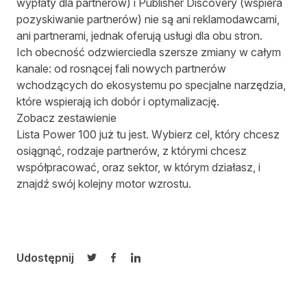
wypłaty dla partnerów)
i Publisher Discovery (wspiera
pozyskiwanie partnerów) nie są ani reklamodawcami,
ani partnerami, jednak oferują usługi dla obu stron.
Ich obecność odzwierciedla szersze zmiany w całym
kanale: od rosnącej fali nowych partnerów
wchodzących do ekosystemu po specjalne narzędzia,
które wspierają ich dobór i optymalizację.
Zobacz zestawienie
Lista Power 100 już tu jest.
Wybierz cel, który chcesz
osiągnąć, rodzaje partnerów, z którymi chcesz
współpracować, oraz sektor, w którym działasz, i
znajdź swój kolejny motor wzrostu.
Udostępnij
Udostępnij na Twitterze
Udostępnij na Facebooku
Udostępnij na LinkedIn