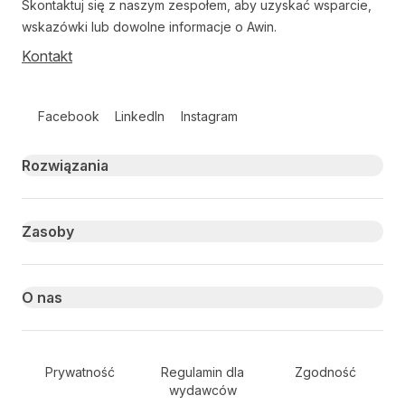
Skontaktuj się z naszym zespołem, aby uzyskać wsparcie,
wskazówki lub dowolne informacje o Awin.
Kontakt
Follow us on social media
Facebook
LinkedIn
Instagram
Primary footer navigation
Rozwiązania
Zasoby
O nas
Secondary Footer Navigation
Prywatność
Regulamin dla
Zgodność
wydawców