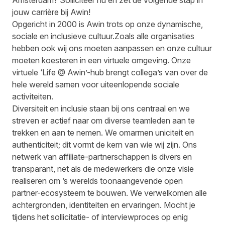
Amsterdam? Solliciteer nu en zet de volgende stap in
jouw carrière bij Awin!
Opgericht in 2000 is Awin trots op onze dynamische,
sociale en inclusieve cultuur.Zoals alle organisaties
hebben ook wij ons moeten aanpassen en onze cultuur
moeten koesteren in een virtuele omgeving. Onze
virtuele ‘Life @ Awin’-hub brengt collega’s van over de
hele wereld samen voor uiteenlopende sociale
activiteiten.
Diversiteit en inclusie staan bij ons centraal en we
streven er actief naar om diverse teamleden aan te
trekken en aan te nemen. We omarmen uniciteit en
authenticiteit; dit vormt de kern van wie wij zijn. Ons
netwerk van affiliate-partnerschappen is divers en
transparant, net als de medewerkers die onze visie
realiseren om ’s werelds toonaangevende open
partner-ecosysteem te bouwen. We verwelkomen alle
achtergronden, identiteiten en ervaringen. Mocht je
tijdens het sollicitatie- of interviewproces op enig