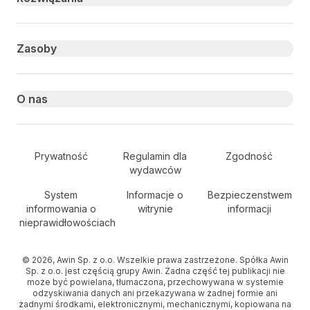
Zasoby
O nas
Secondary Footer Navigation
Prywatność
Regulamin dla
Zgodność
wydawców
System
Informacje o
Bezpieczenstwem
informowania o
witrynie
informacji
nieprawidłowościach
© 2026, Awin Sp. z o.o. Wszelkie prawa zastrzeżone. Spółka Awin
Sp. z o.o. jest częścią grupy Awin. Żadna część tej publikacji nie
może być powielana, tłumaczona, przechowywana w systemie
odzyskiwania danych ani przekazywana w żadnej formie ani
żadnymi środkami, elektronicznymi, mechanicznymi, kopiowana na