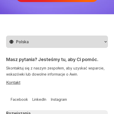
Zmień region
Masz pytania? Jesteśmy tu, aby Ci pomóc.
Skontaktuj się z naszym zespołem, aby uzyskać wsparcie,
wskazówki lub dowolne informacje o Awin.
Kontakt
Follow us on social media
Facebook
LinkedIn
Instagram
Primary footer navigation
Rozwiązania