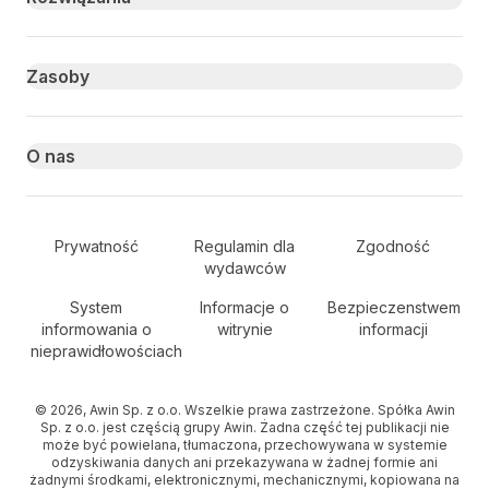
Zasoby
O nas
Secondary Footer Navigation
Prywatność
Regulamin dla
Zgodność
wydawców
System
Informacje o
Bezpieczenstwem
informowania o
witrynie
informacji
nieprawidłowościach
© 2026, Awin Sp. z o.o. Wszelkie prawa zastrzeżone. Spółka Awin
Sp. z o.o. jest częścią grupy Awin. Żadna część tej publikacji nie
może być powielana, tłumaczona, przechowywana w systemie
odzyskiwania danych ani przekazywana w żadnej formie ani
żadnymi środkami, elektronicznymi, mechanicznymi, kopiowana na