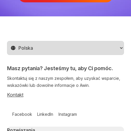
Zmień region
Masz pytania? Jesteśmy tu, aby Ci pomóc.
Skontaktuj się z naszym zespołem, aby uzyskać wsparcie,
wskazówki lub dowolne informacje o Awin.
Kontakt
Follow us on social media
Facebook
LinkedIn
Instagram
Primary footer navigation
Rozwiązania