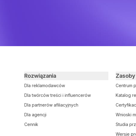
Primary footer navigation
Rozwiązania
Zasoby
Dla reklamodawców
Centrum 
Dla twórców treści i influencerów
Katalog 
Dla partnerów afiliacyjnych
Certyfikac
Dla agencji
Wnioski 
Cennik
Studia p
Wersje pr