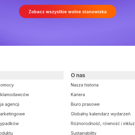
Zobacz wszystkie wolne stanowiska
O nas
pomocy
Nasza historia
reklamodawców
Kariera
ja agencji
Biuro prasowe
marketingowe
Globalny kalendarz wydarzeń
rzypadków
Różnorodność, równość i inklu
oduktu
Sustainability