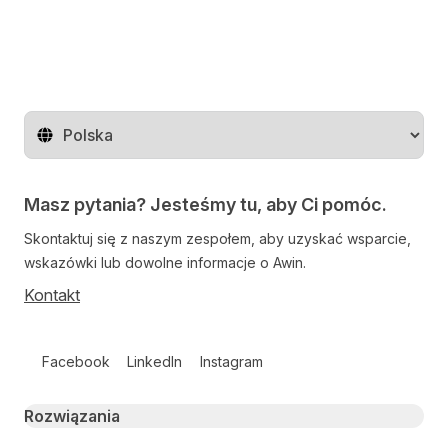
Zmień region
Masz pytania? Jesteśmy tu, aby Ci pomóc.
Skontaktuj się z naszym zespołem, aby uzyskać wsparcie,
wskazówki lub dowolne informacje o Awin.
Kontakt
Follow us on social media
Facebook
LinkedIn
Instagram
Primary footer navigation
Rozwiązania