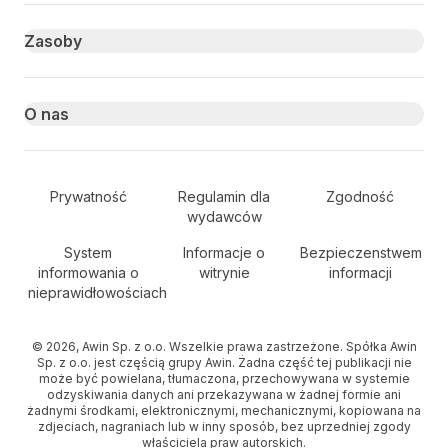
Zasoby
O nas
Secondary Footer Navigation
Prywatność
Regulamin dla
Zgodność
wydawców
System
Informacje o
Bezpieczenstwem
informowania o
witrynie
informacji
nieprawidłowościach
© 2026, Awin Sp. z o.o. Wszelkie prawa zastrzeżone. Spółka Awin
Sp. z o.o. jest częścią grupy Awin. Żadna część tej publikacji nie
może być powielana, tłumaczona, przechowywana w systemie
odzyskiwania danych ani przekazywana w żadnej formie ani
żadnymi środkami, elektronicznymi, mechanicznymi, kopiowana na
zdjeciach, nagraniach lub w inny sposób, bez uprzedniej zgody
właściciela praw autorskich.