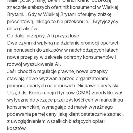
Millie: „Odkryliśmy, że w Holandii klienci oczekują
znacznie słabszych ofert niż konsumenci w Wielkiej
Brytanii... Gdy w Wielkiej Brytanii oferujmy zniżkę
procentową, nikogo to nie przekonuje. „Brytyjczycy
chcą gratisów”.
Co dalej: przepisy, AI i przyszłość
Dwa czynniki wpłyną na działanie promocji opartych
na bonusach do zakupów w nadchodzących latach:
nowe przepisy w zakresie ochrony konsumentów i
rozwój wyszukiwania AI.
Jeśli chodzi o regulacje prawne, nowe przepisy
stawiają nowe wyzwania przed organizatorami
promocji opartych na bonusach. Niedawno brytyjski
Urząd ds. Konkurencji i Rynków (CMA) zmodyfikował
wytyczne
dotyczące przejrzystości cen w marketingu
konsumenckim
, wymagając od marek wyraźnego
podawania pełnej ceny, jaką klient ostatecznie zapłaci,
z uwzględnieniem wszelkich bieżących opłat i
kosztów.