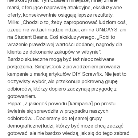
nie skorzystał. Tymczasem mniejsze, mniej znane
marki, oferujące naprawdę atrakcyjne, ekskluzywne
oferty, konsekwentnie osiągają lepsze rezultaty.
Millie: „Chodzi o to, żeby zaproponować ludziom coś,
czego nie widzieli nigdzie indziej, ani na UNiDAYS, ani
na Student Beans. Coś ekskluzywnego. „Robi to
wrażenie prawdziwej wartości dodanej, nagrody dla
klienta za dokonanie zakupów w witrynie”.
Bardzo skuteczne mogą być też nieoczekiwane
połączenia. SimplyCook z powodzeniem prowadzi
kampanie z marką artykułów DIY Screwfix. Nie jest to
oczywisty wybór, ale przekonuje pokrewną grupę
odbiorców, którzy dopiero zaczynają przygodę z
gotowaniem.
Pippa: „Z jakiegoś powodu [kampania] po prostu
świetnie się sprawdziła w przypadku naszych
odbiorców... Docieramy do tej samej grupy
demograficznej ludzi, którzy być może chcą zacząć
gotować, ale nie bardzo wiedzą, jak się do tego zabrać.