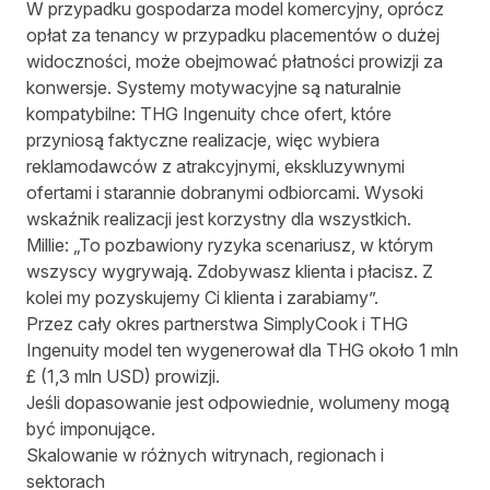
W przypadku gospodarza model komercyjny, oprócz
opłat za tenancy w przypadku placementów o dużej
widoczności, może obejmować płatności prowizji za
konwersje. Systemy motywacyjne są naturalnie
kompatybilne: THG Ingenuity chce ofert, które
przyniosą faktyczne realizacje, więc wybiera
reklamodawców z atrakcyjnymi, ekskluzywnymi
ofertami i starannie dobranymi odbiorcami. Wysoki
wskaźnik realizacji jest korzystny dla wszystkich.
Millie: „To pozbawiony ryzyka scenariusz, w którym
wszyscy wygrywają. Zdobywasz klienta i płacisz. Z
kolei my pozyskujemy Ci klienta i zarabiamy”.
Przez cały okres partnerstwa SimplyCook i THG
Ingenuity model ten wygenerował dla THG około 1 mln
£ (1,3 mln USD) prowizji.
Jeśli dopasowanie jest odpowiednie, wolumeny mogą
być imponujące.
Skalowanie w różnych witrynach, regionach i
sektorach