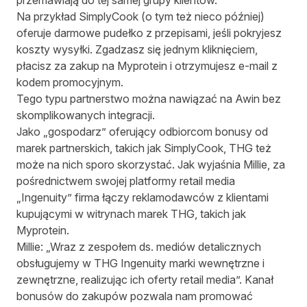
przemawiają do tej samej grupy klientów.
Na przykład SimplyCook (o tym też nieco później)
oferuje darmowe pudełko z przepisami, jeśli pokryjesz
koszty wysyłki. Zgadzasz się jednym kliknięciem,
płacisz za zakup na Myprotein i otrzymujesz e-mail z
kodem promocyjnym.
Tego typu partnerstwo można nawiązać na Awin bez
skomplikowanych integracji.
Jako „gospodarz” oferujący odbiorcom bonusy od
marek partnerskich, takich jak SimplyCook, THG też
może na nich sporo skorzystać. Jak wyjaśnia Millie, za
pośrednictwem swojej platformy retail media
„Ingenuity” firma łączy reklamodawców z klientami
kupującymi w witrynach marek THG, takich jak
Myprotein.
Millie: „Wraz z zespołem ds. mediów detalicznych
obsługujemy w THG Ingenuity marki wewnętrzne i
zewnętrzne, realizując ich oferty retail media”. Kanał
bonusów do zakupów pozwala nam promować