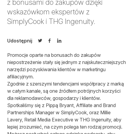
z bonusami do zakupów dzięki
wskazówkom ekspertów z
SimplyCook i THG Ingenuity.
Udostępnij
Udostępnij na Twitterze
Udostępnij na Facebooku
Udostępnij na LinkedIn
Promocje oparte na bonusach do zakupów
niepostrzeżenie stały się jednym z najskuteczniejszych
narzędzi pozyskiwania klientów w marketingu
afiliacyjnym.
Zgodnie z szerszymi tendencjami
współpracy z marką
w całym kanale, są one źródłem potrójnych korzyści
dla reklamodawców, gospodarzy i klientów.
Spotkaliśmy się z Pippą Bryant, Affiliate and Brand
Partnerships Manager w SimplyCook, oraz Millie
Lavery, Retail Media Executive w THG Ingenuity, aby
lepiej zrozumieć, na czym polega ten rodzaj promocji.