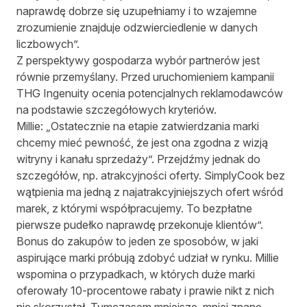
naprawdę dobrze się uzupełniamy i to wzajemne
zrozumienie znajduje odzwierciedlenie w danych
liczbowych”.
Z perspektywy gospodarza wybór partnerów jest
równie przemyślany. Przed uruchomieniem kampanii
THG Ingenuity ocenia potencjalnych reklamodawców
na podstawie szczegółowych kryteriów.
Millie: „Ostatecznie na etapie zatwierdzania marki
chcemy mieć pewność, że jest ona zgodna z wizją
witryny i kanału sprzedaży”. Przejdźmy jednak do
szczegółów, np. atrakcyjności oferty. SimplyCook bez
wątpienia ma jedną z najatrakcyjniejszych ofert wśród
marek, z którymi współpracujemy. To bezpłatne
pierwsze pudełko naprawdę przekonuje klientów”.
Bonus do zakupów to jeden ze sposobów, w jaki
aspirujące marki próbują zdobyć udział w rynku. Millie
wspomina o przypadkach, w których duże marki
oferowały 10-procentowe rabaty i prawie nikt z nich