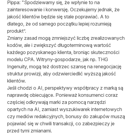
Pippa: "Spodziewamy się, że wpłynie to na
zainteresowanie i konwersję. Oczekujemy jednak, że
jakość klientów będzie się stale poprawiać. A to
dlatego, że od samego początku lepiej rozumieją
produkt”.
Zmiany zasad mogą zmniejszyć liczbę zrealizowanych
kodów, ale i zwiększyć długoterminową wartość
każdego pozyskanego klienta, broniąc skuteczności
modelu CPA. Witryny-gospodarze, jak np. THG
Ingenuity, mogą też dostrzec szansę na renegocjację
struktur prowizji, aby odzwierciedlić wyższą jakość
klientów.
Jeśli chodzi o AI, perspektywy współpracy z marką są
naprawdę obiecujące. Ponieważ konsumenci coraz
częściej odkrywają marki za pomocą narzędzi
opartych na AI, zamiast wyszukiwarek internetowych
czy mediów redakcyjnych, bonusy do zakupów muszą
pojawiać się w chwili transakcji, co zabezpieczy je
przed tymi zmianami.