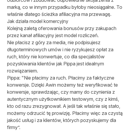
odbiorców i zbudować odpowiednie skojarzenia z
marką, co w innym przypadku byłoby nieosiągalne. To
właśnie dlatego ścieżka afiliacyjna ma przewagę.
Jak działa model komercyjny
Kolejną zaletą oferowania bonusów przy zakupach
przez kanał afiliacyjny jest model rozliczeń.
Nie płacisz z góry za media, nie podpisujesz
długoterminowych umów i nie ryzykujesz opłat za
ruch, który nie konwertuje, co dla specjalistów
pozyskiwania klientów jak Pippa jest idealnym
rozwiązaniem.
Pippa: "Nie płacimy za ruch. Płacimy za faktyczne
konwersje. Dzięki Awin możemy też weryfikować te
konwersje, sprawdzając, czy mamy do czynienia z
autentycznym użytkownikiem testowym, czy z kimś,
kto od razu zrezygnował. A jeśli tak właśnie się stało,
możemy odrzucić tę prowizję. Płacimy więc za czystą
jakość usług i za klientów, których pozyskujemy dla
firmy”.