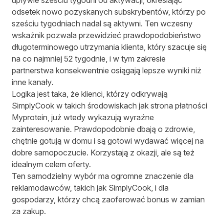
upływie sześciu tygodni od aktywacji, określając
odsetek nowo pozyskanych subskrybentów, którzy po
sześciu tygodniach nadal są aktywni. Ten wczesny
wskaźnik pozwala przewidzieć prawdopodobieństwo
długoterminowego utrzymania klienta, który szacuje się
na co najmniej 52 tygodnie, i w tym zakresie
partnerstwa konsekwentnie osiągają lepsze wyniki niż
inne kanały.
Logika jest taka, że klienci, którzy odkrywają
SimplyCook w takich środowiskach jak strona płatności
Myprotein, już wtedy wykazują wyraźne
zainteresowanie. Prawdopodobnie dbają o zdrowie,
chętnie gotują w domu i są gotowi wydawać więcej na
dobre samopoczucie. Korzystają z okazji, ale są też
idealnym celem oferty.
Ten samodzielny wybór ma ogromne znaczenie dla
reklamodawców, takich jak SimplyCook, i dla
gospodarzy, którzy chcą zaoferować bonus w zamian
za zakup.