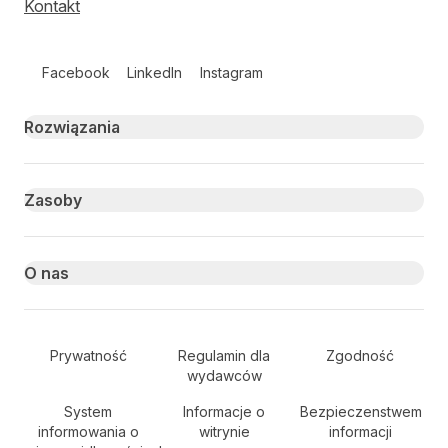
Kontakt
Follow us on social media
Facebook
LinkedIn
Instagram
Primary footer navigation
Rozwiązania
Zasoby
O nas
Secondary Footer Navigation
Prywatność
Regulamin dla
Zgodność
wydawców
System
Informacje o
Bezpieczenstwem
informowania o
witrynie
informacji