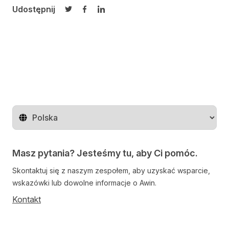
Udostępnij
Udostępnij na Twitterze
Udostępnij na Facebooku
Udostępnij na LinkedIn
Zmień region
Masz pytania? Jesteśmy tu, aby Ci pomóc.
Skontaktuj się z naszym zespołem, aby uzyskać wsparcie,
wskazówki lub dowolne informacje o Awin.
Kontakt
Follow us on social media