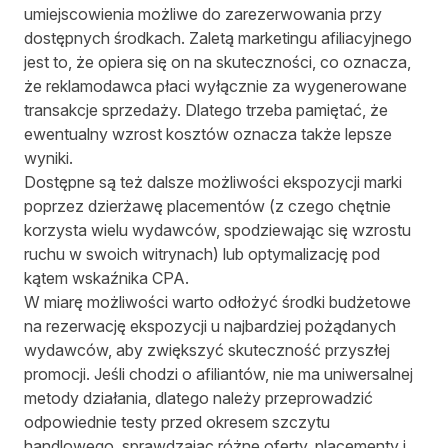
umiejscowienia możliwe do zarezerwowania przy
dostępnych środkach. Zaletą marketingu afiliacyjnego
jest to, że opiera się on na skuteczności, co oznacza,
że reklamodawca płaci wyłącznie za wygenerowane
transakcje sprzedaży. Dlatego trzeba pamiętać, że
ewentualny wzrost kosztów oznacza także lepsze
wyniki.
Dostępne są też dalsze możliwości ekspozycji marki
poprzez dzierżawę placementów (z czego chętnie
korzysta wielu wydawców, spodziewając się wzrostu
ruchu w swoich witrynach) lub optymalizację pod
kątem wskaźnika CPA.
W miarę możliwości warto odłożyć środki budżetowe
na rezerwację ekspozycji u najbardziej pożądanych
wydawców, aby zwiększyć skuteczność przyszłej
promocji. Jeśli chodzi o afiliantów, nie ma uniwersalnej
metody działania, dlatego należy przeprowadzić
odpowiednie testy przed okresem szczytu
handlowego, sprawdzając różne oferty, placementy i