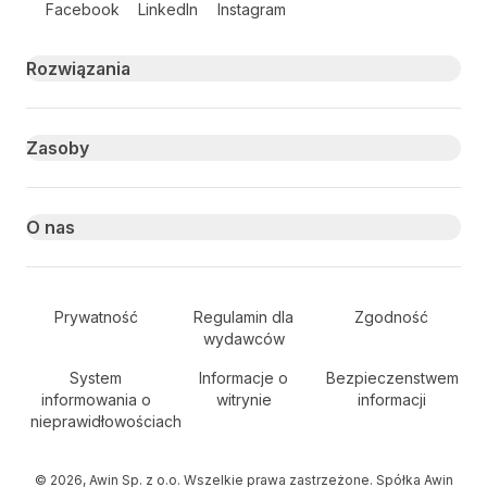
Facebook
LinkedIn
Instagram
Primary footer navigation
Rozwiązania
Zasoby
O nas
Secondary Footer Navigation
Prywatność
Regulamin dla
Zgodność
wydawców
System
Informacje o
Bezpieczenstwem
informowania o
witrynie
informacji
nieprawidłowościach
© 2026, Awin Sp. z o.o. Wszelkie prawa zastrzeżone. Spółka Awin