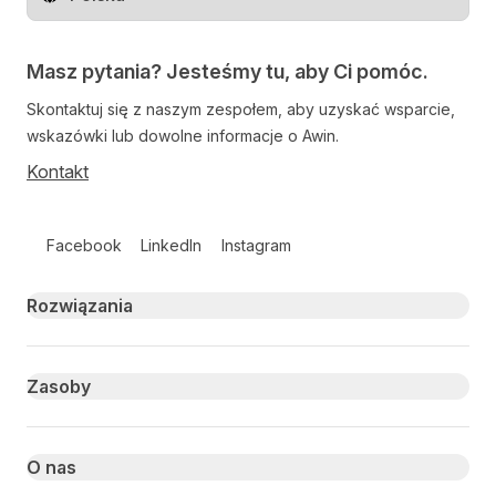
Zmień region
Masz pytania? Jesteśmy tu, aby Ci pomóc.
Skontaktuj się z naszym zespołem, aby uzyskać wsparcie,
wskazówki lub dowolne informacje o Awin.
Kontakt
Follow us on social media
Facebook
LinkedIn
Instagram
Primary footer navigation
Rozwiązania
Zasoby
O nas