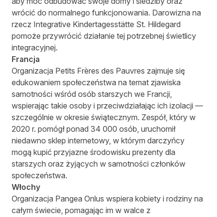
aby móc odbudować swoje domy i siedziby oraz
wrócić do normalnego funkcjonowania. Darowizna na
rzecz
Integrative Kindertagesstätte St. Hildegard
pomoże przywrócić działanie tej potrzebnej świetlicy
integracyjnej.
Francja
Organizacja
Petits Frères des Pauvres
zajmuje się
edukowaniem społeczeństwa na temat zjawiska
samotności wśród osób starszych we Francji,
wspierając takie osoby i przeciwdziałając ich izolacji —
szczególnie w okresie świątecznym. Zespół, który w
2020 r. pomógł ponad 34 000 osób, uruchomił
niedawno sklep internetowy, w którym darczyńcy
mogą kupić przyjazne środowisku prezenty dla
starszych oraz żyjących w samotności członków
społeczeństwa.
Włochy
Organizacja
Pangea Onlus
wspiera kobiety i rodziny na
całym świecie, pomagając im w walce z