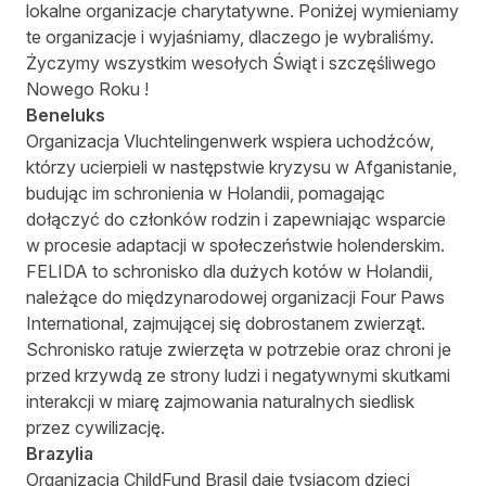
lokalne organizacje charytatywne. Poniżej wymieniamy
te organizacje i wyjaśniamy, dlaczego je wybraliśmy.
Życzymy wszystkim wesołych Świąt i szczęśliwego
Nowego Roku !
Beneluks
Organizacja
Vluchtelingenwerk
wspiera uchodźców,
którzy ucierpieli w następstwie kryzysu w Afganistanie,
budując im schronienia w Holandii, pomagając
dołączyć do członków rodzin i zapewniając wsparcie
w procesie adaptacji w społeczeństwie holenderskim.
FELIDA
to schronisko dla dużych kotów w Holandii,
należące do międzynarodowej organizacji Four Paws
International, zajmującej się dobrostanem zwierząt.
Schronisko ratuje zwierzęta w potrzebie oraz chroni je
przed krzywdą ze strony ludzi i negatywnymi skutkami
interakcji w miarę zajmowania naturalnych siedlisk
przez cywilizację.
Brazylia
Organizacja
ChildFund Brasil
daje tysiącom dzieci