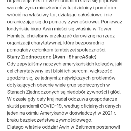
organizacja
First Love Foundation
stara się poprawić
warunki życia mieszkańców tej dzielnicy i pomóc im
wrócić na właściwy tor, działając całościowo i nie
ograniczając się do pomocy żywnościowej. Ponieważ
londyńskie biuro Awin mieści się właśnie w Tower
Hamlets, chcieliśmy przekazać darowiznę na rzecz
organizacji charytatywnej, która bezpośrednio
pomogłaby członkom tamtejszej społeczności.
Stany Zjednoczone (Awin i ShareASale)
Gdy zapytaliśmy naszych amerykańskich kolegów, jaki
cel charytatywny jest bliski ich sercom, większość
zgodziła się, że jednymi z największych problemów
dotykających obecnie wiele grup społecznych w
Stanach Zjednoczonych są niedobór żywności i głód.
W czasie gdy cały kraj nadal odczuwa gospodarcze
skutki pandemii COVID-19, według oficjalnych danych
jeden na ośmiu Amerykanów doświadczył w 2021 r.
braku bezpieczeństwa żywnościowego.
Dlatego właśnie oddział Awin w Baltimore postanowił