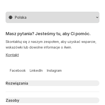
Zmień region
Masz pytania? Jesteśmy tu, aby Ci pomóc.
Skontaktuj się z naszym zespołem, aby uzyskać wsparcie,
wskazówki lub dowolne informacje o Awin.
Kontakt
Follow us on social media
Facebook
LinkedIn
Instagram
Primary footer navigation
Rozwiązania
Zasoby