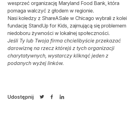
wesprzeć organizację
Maryland Food Bank
, która
pomaga walczyć z głodem w regionie.
Nasi koledzy z ShareASale w Chicago wybrali z kolei
fundację
StandUp for Kids
, zajmującą się problemem
niedoboru żywności w lokalnej społeczności.
Jeśli Ty lub Twoja firma chcielibyście przekazać
darowiznę na rzecz którejś z tych organizacji
charytatywnych, wystarczy kliknąć jeden z
podanych wyżej linków.
Udostępnij
Udostępnij na Twitterze
Udostępnij na Facebooku
Udostępnij na LinkedIn