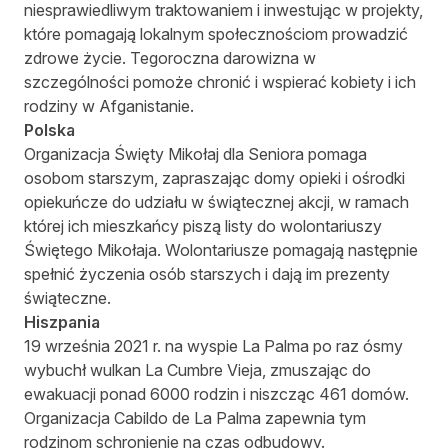
niesprawiedliwym traktowaniem i inwestując w projekty,
które pomagają lokalnym społecznościom prowadzić
zdrowe życie. Tegoroczna darowizna w
szczególności pomoże chronić i wspierać kobiety i ich
rodziny w Afganistanie.
Polska
Organizacja
Święty Mikołaj dla Seniora
pomaga
osobom starszym, zapraszając domy opieki i ośrodki
opiekuńcze do udziału w świątecznej akcji, w ramach
której ich mieszkańcy piszą listy do wolontariuszy
Świętego Mikołaja. Wolontariusze pomagają następnie
spełnić życzenia osób starszych i dają im prezenty
świąteczne.
Hiszpania
19 września 2021 r. na wyspie La Palma po raz ósmy
wybuchł wulkan La Cumbre Vieja, zmuszając do
ewakuacji ponad 6000 rodzin i niszcząc 461 domów.
Organizacja
Cabildo de La Palma
zapewnia tym
rodzinom schronienie na czas odbudowy.