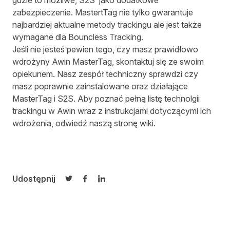
gdzie to możliwe, S2S jako dodatkowe
zabezpieczenie. MastertTag nie tylko gwarantuje
najbardziej aktualne metody trackingu ale jest także
wymagane dla
Bouncless Tracking
.
Jeśli nie jesteś pewien tego, czy masz prawidłowo
wdrożyny Awin MasterTag, skontaktuj się ze swoim
opiekunem. Nasz zespół techniczny sprawdzi czy
masz poprawnie zainstalowane oraz działające
MasterTag i S2S. Aby poznać pełną listę technolgii
trackingu w Awin wraz z instrukcjami dotyczącymi ich
wdrożenia, odwiedź naszą stronę
wiki.
Udostępnij
Udostępnij na Twitterze
Udostępnij na Facebooku
Udostępnij na LinkedIn