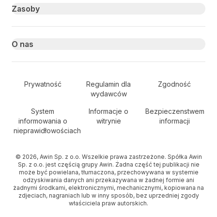
Zasoby
O nas
Secondary Footer Navigation
Prywatność
Regulamin dla
Zgodność
wydawców
System
Informacje o
Bezpieczenstwem
informowania o
witrynie
informacji
nieprawidłowościach
© 2026, Awin Sp. z o.o. Wszelkie prawa zastrzeżone. Spółka Awin
Sp. z o.o. jest częścią grupy Awin. Żadna część tej publikacji nie
może być powielana, tłumaczona, przechowywana w systemie
odzyskiwania danych ani przekazywana w żadnej formie ani
żadnymi środkami, elektronicznymi, mechanicznymi, kopiowana na
zdjeciach, nagraniach lub w inny sposób, bez uprzedniej zgody
właściciela praw autorskich.