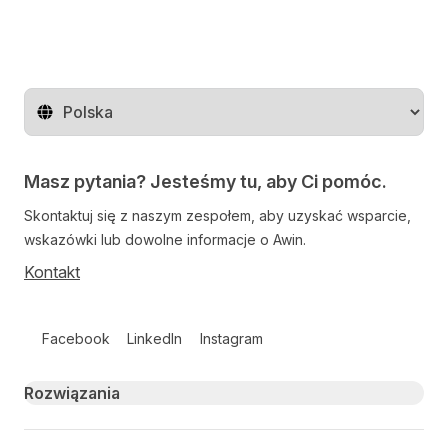
Zmień region
Masz pytania? Jesteśmy tu, aby Ci pomóc.
Skontaktuj się z naszym zespołem, aby uzyskać wsparcie,
wskazówki lub dowolne informacje o Awin.
Kontakt
Follow us on social media
Facebook
LinkedIn
Instagram
Primary footer navigation
Rozwiązania