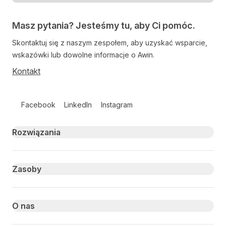
Masz pytania? Jesteśmy tu, aby Ci pomóc.
Skontaktuj się z naszym zespołem, aby uzyskać wsparcie,
wskazówki lub dowolne informacje o Awin.
Kontakt
Follow us on social media
Facebook
LinkedIn
Instagram
Primary footer navigation
Rozwiązania
Zasoby
O nas