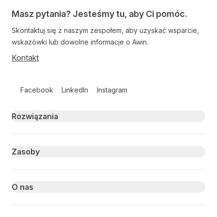
Masz pytania? Jesteśmy tu, aby Ci pomóc.
Skontaktuj się z naszym zespołem, aby uzyskać wsparcie,
wskazówki lub dowolne informacje o Awin.
Kontakt
Follow us on social media
Facebook
LinkedIn
Instagram
Primary footer navigation
Rozwiązania
Zasoby
O nas