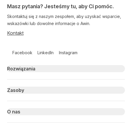
Masz pytania? Jesteśmy tu, aby Ci pomóc.
Skontaktuj się z naszym zespołem, aby uzyskać wsparcie,
wskazówki lub dowolne informacje o Awin.
Kontakt
Follow us on social media
Facebook
LinkedIn
Instagram
Primary footer navigation
Rozwiązania
Zasoby
O nas