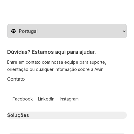
Mude o território
Dúvidas? Estamos aqui para ajudar.
Entre em contato com nossa equipe para suporte,
orientação ou qualquer informação sobre a Awin.
Contato
Follow us on social media
Facebook
LinkedIn
Instagram
Primary footer navigation
Soluções