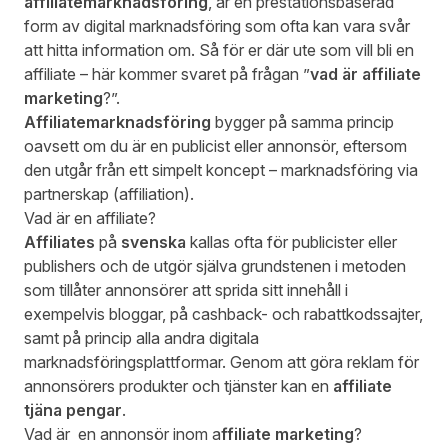
affiliatemarknadsföring
, är en prestationsbaserad
form av digital marknadsföring som ofta kan vara svår
att hitta information om. Så för er där ute som vill bli en
affiliate – här kommer svaret på frågan ”
vad är affiliate
marketing
?”.
Affiliatemarknadsföring
bygger på samma princip
oavsett om du är en publicist eller annonsör, eftersom
den utgår från ett simpelt koncept – marknadsföring via
partnerskap (affiliation).
Vad är en affiliate?
Affiliates
på
svenska
kallas ofta för publicister eller
publishers och de utgör själva grundstenen i metoden
som tillåter annonsörer att sprida sitt innehåll i
exempelvis bloggar, på cashback- och rabattkodssajter,
samt på princip alla andra digitala
marknadsföringsplattformar. Genom att göra reklam för
annonsörers produkter och tjänster kan en
affiliate
tjäna pengar
.
Vad är en annonsör inom a
ffiliate marketing
?