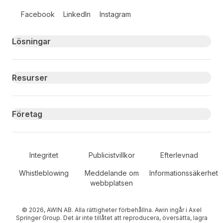
Follow us on social media
Facebook
LinkedIn
Instagram
Primary footer navigation
Lösningar
Resurser
Företag
Secondary Footer Navigation
Integritet
Publicistvillkor
Efterlevnad
Whistleblowing
Meddelande om
Informationssäkerhet
webbplatsen
© 2026, AWIN AB. Alla rättigheter förbehållna. Awin ingår i Axel
Springer Group. Det är inte tillåtet att reproducera, översätta, lagra