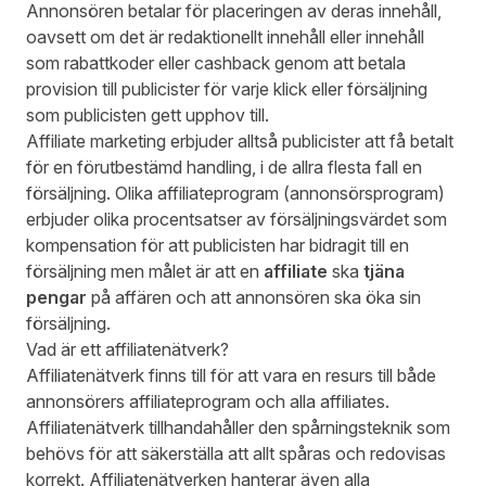
Annonsören betalar för placeringen av deras innehåll,
oavsett om det är redaktionellt innehåll eller innehåll
som rabattkoder eller cashback genom att betala
provision till publicister för varje klick eller försäljning
som publicisten gett upphov till.
Affiliate marketing erbjuder alltså publicister att få betalt
för en förutbestämd handling, i de allra flesta fall en
försäljning. Olika affiliateprogram (annonsörsprogram)
erbjuder olika procentsatser av försäljningsvärdet som
kompensation för att publicisten har bidragit till en
försäljning men målet är att en
affiliate
ska
tjäna
pengar
på affären och att annonsören ska öka sin
försäljning.
Vad är ett affiliatenätverk?
Affiliatenätverk finns till för att vara en resurs till både
annonsörers affiliateprogram och alla affiliates.
Affiliatenätverk tillhandahåller den spårningsteknik som
behövs för att säkerställa att allt spåras och redovisas
korrekt. Affiliatenätverken hanterar även alla