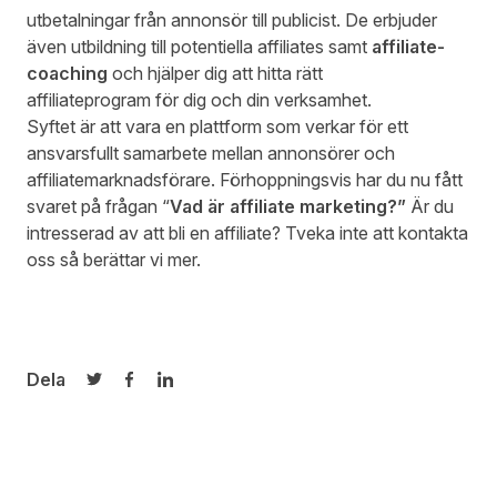
utbetalningar från annonsör till publicist. De erbjuder
även utbildning till potentiella affiliates samt
affiliate-
coaching
och hjälper dig att
hitta rätt
affiliateprogram
för dig och din verksamhet.
Syftet är att vara en plattform som verkar för ett
ansvarsfullt samarbete mellan annonsörer och
affiliatemarknadsförare. Förhoppningsvis har du nu fått
svaret på frågan “
Vad är affiliate marketing?”
Är du
intresserad av att bli en affiliate? Tveka inte att
kontakta
oss så berättar vi mer
.
Dela
Dela på Twitter
Dela på Facebook
Dela på LinkedIn