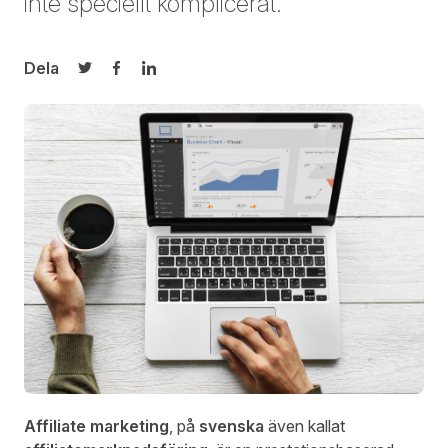
inte speciellt komplicerat.
Dela
Dela på Twitter
Dela på Facebook
Dela på LinkedIn
Affiliate marketing
, på
svenska
även kallat