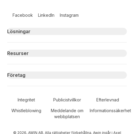
Follow us on social media
Facebook
LinkedIn
Instagram
Primary footer navigation
Lösningar
Resurser
Företag
Secondary Footer Navigation
Integritet
Publicistvillkor
Efterlevnad
Whistleblowing
Meddelande om
Informationssäkerhet
webbplatsen
© 2026, AWIN AB. Alla rättigheter förbehållna. Awin ingår i Axel