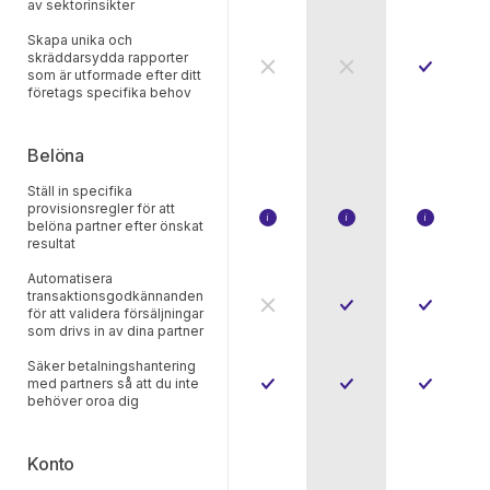
av sektorinsikter
Skapa unika och
skräddarsydda rapporter
som är utformade efter ditt
företags specifika behov
Belöna
Ställ in specifika
provisionsregler för att
i
i
i
belöna partner efter önskat
Awin Access har ett tak på 3 provis
Ge provision efter:
Ge provisio
resultat
Produkt-ID
Produkt-ID
Produkt-ID
Produktkategori
Produktkategori
Produktkat
Automatisera
Nya eller befintliga kunder
Nya eller befintliga kun
Nya eller b
transaktionsgodkännanden
för att validera försäljningar
Kupongkod
Kupongko
som drivs in av dina partner
Klick på webbplatsen
Klick på w
Kampanj
Kampanj
Säker betalningshantering
Underpartner-ID
Underpartn
med partners så att du inte
Valfri unik 
behöver oroa dig
Konto