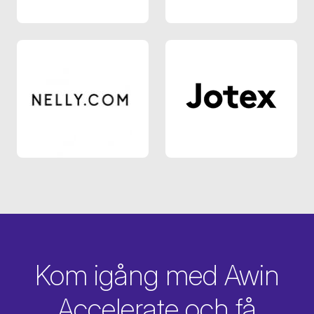
Nelly.com
Jotex SE
Kom igång med Awin
Accelerate och få