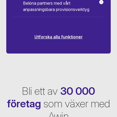
Belöna partners med vårt
i
Ge provisio
anpassningsbara provisionsverktyg
Produkt-ID
Produktkat
Nya eller be
Kupongkod
Klick på w
Kampanj
Utforska alla funktioner
Underpartn
Bli ett av
30 000
företag
som växer med
Awin