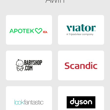
Apotek Hjärtat SE
Viator
Babyshop SE
Scandic SE
LOOKFANTASTIC SE
Dyson