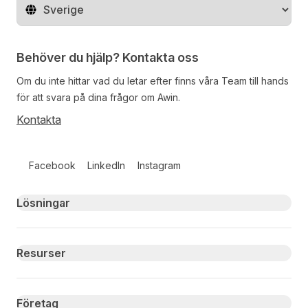
Byt land
Behöver du hjälp? Kontakta oss
Om du inte hittar vad du letar efter finns våra
Team
till hands
för att svara på dina frågor om Awin.
Kontakta
Follow us on social media
Facebook
LinkedIn
Instagram
Primary footer navigation
Lösningar
Resurser
Företag