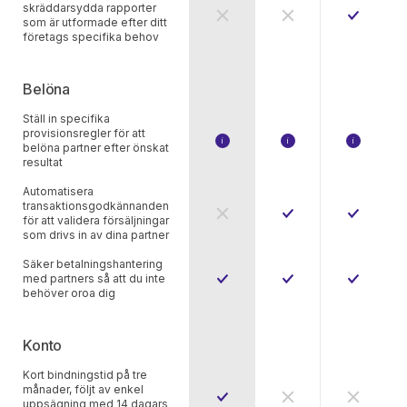
skräddarsydda rapporter
som är utformade efter ditt
företags specifika behov
Belöna
Ställ in specifika
provisionsregler för att
i
i
i
belöna partner efter önskat
Awin Access har ett tak på 3 provis
Ge provision efter:
Ge provisio
resultat
Produkt-ID
Produkt-ID
Produkt-ID
Produktkategori
Produktkategori
Produktkat
Automatisera
Nya eller befintliga kunder
Nya eller befintliga kun
Nya eller b
transaktionsgodkännanden
för att validera försäljningar
Kupongkod
Kupongko
som drivs in av dina partner
Klick på webbplatsen
Klick på w
Kampanj
Kampanj
Säker betalningshantering
Underpartner-ID
Underpartn
med partners så att du inte
Valfri unik 
behöver oroa dig
Konto
Kort bindningstid på tre
månader, följt av enkel
uppsägning med 14 dagars