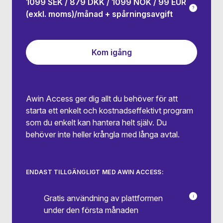
1099 SEK / 879 DKK / 1099 NOK / 99 EUR
?
(exkl. moms)/månad + spårningsavgift
Du väljer hu
Om du till e
Om du driver
Kom igång
Awin Access ger dig allt du behöver för att
starta ett enkelt och kostnadseffektivt program
som du enkelt kan hantera helt själv. Du
behöver inte heller krångla med långa avtal.
ENDAST TILLGÄNGLIGT MED AWIN ACCESS:
Gratis användning av plattformen
i
1099 SEK /
under den första månaden