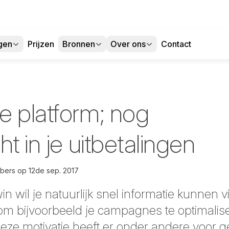
gen
Prijzen
Bronnen
Over ons
Contact
e platform; nog
ht in je uitbetalingen
lbers
op
12de sep. 2017
win wil je natuurlijk snel informatie kunnen 
m bijvoorbeeld je campagnes te optimaliser
Deze motivatie heeft er onder andere voor g