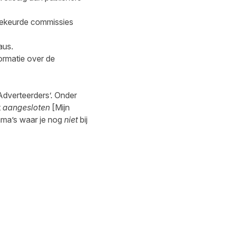
dgekeurde commissies
aus.
formatie over de
Adverteerders’. Onder
t
aangesloten
[Mijn
mma’s waar je nog
niet
bij