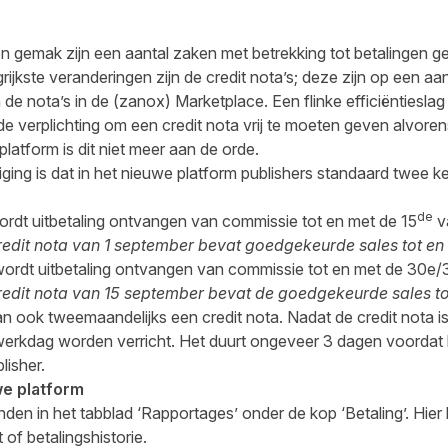
en gemak zijn een aantal zaken met betrekking tot betalingen ge
ijkste veranderingen zijn de credit nota’s; deze zijn op een aa
de nota’s in de (zanox) Marketplace. Een flinke efficiëntiesla
e verplichting om een credit nota vrij te moeten geven alvorens
latform is dit niet meer aan de orde.
iging is dat in het nieuwe platform publishers standaard twee
de
dt uitbetaling ontvangen van commissie tot en met de 15
v
redit nota van 1 september bevat goedgekeurde sales tot en
rdt uitbetaling ontvangen van commissie tot en met de 30e
redit nota van 15 september bevat de goedgekeurde sales to
an ook tweemaandelijks een credit nota. Nadat de credit nota i
werkdag worden verricht. Het duurt ongeveer 3 dagen voordat h
lisher.
we platform
inden in het tabblad ‘Rapportages’ onder de kop ‘Betaling’. Hier
 of betalingshistorie.