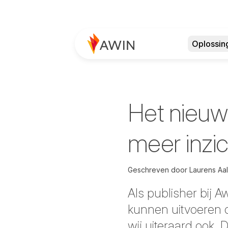
Oplossin
Het nieuw
meer inzic
Geschreven door
Laurens Aa
Als publisher bij A
kunnen uitvoeren o
wij uiteraard ook. 