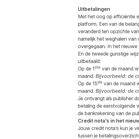
Uitbetalingen
Met het oog op efficiëntie 
platform. Een van de belangr
veranderd ten opzichte van 
namelijk het weghalen van d
overgegaan. In het nieuwe p
En de tweede gunstige wijz
uitbetaald:
ste
Op de 1
van de maand wor
maand.
Bijvoorbeeld: de c
de
Op de 15
van de maand wo
maand.
Bijvoorbeeld: de c
Je ontvangt als publisher d
betaling de eerstvolgende 
de bankrekening van de pub
Credit nota’s in het nieu
Jouw credit nota’s kun je v
tussen je betalingsoverzicht