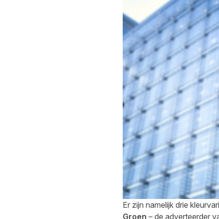
Er zijn namelijk drie kleu
Groen
– de adverteerder va