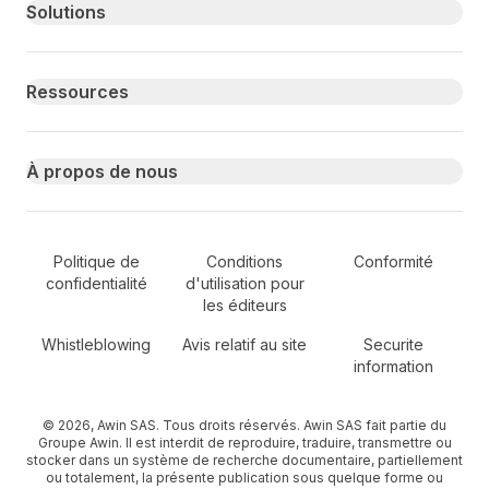
Primary footer navigation
Solutions
Ressources
À propos de nous
Secondary Footer Navigation
Politique de
Conditions
Conformité
confidentialité
d'utilisation pour
les éditeurs
Whistleblowing
Avis relatif au site
Securite
information
© 2026, Awin SAS. Tous droits réservés. Awin SAS fait partie du
Groupe Awin. Il est interdit de reproduire, traduire, transmettre ou
stocker dans un système de recherche documentaire, partiellement
ou totalement, la présente publication sous quelque forme ou