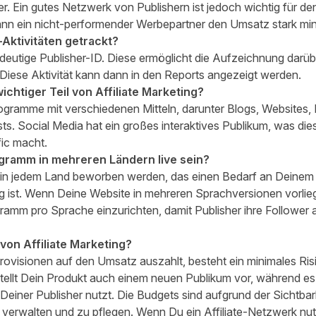
r. Ein gutes Netzwerk von Publishern ist jedoch wichtig für de
kann ein nicht-performender Werbepartner den Umsatz stark min
-Aktivitäten getrackt?
ndeutige Publisher-ID. Diese ermöglicht die Aufzeichnung darüb
Diese Aktivität kann dann in den
Reports
angezeigt werden.
wichtiger Teil von Affiliate Marketing?
ogramme mit verschiedenen Mitteln, darunter Blogs, Websites, 
s. Social Media hat ein großes interaktives Publikum, was die
fic macht.
rogramm in mehreren Ländern live sein?
n jedem Land beworben werden, das einen Bedarf an Deinem 
ig ist. Wenn Deine Website in mehreren Sprachversionen vorlieg
gramm pro Sprache einzurichten, damit Publisher ihre Follower 
 von Affiliate Marketing?
Provisionen auf den Umsatz auszahlt, besteht ein minimales Ri
tellt Dein Produkt auch einem neuen Publikum vor, während es g
einer Publisher nutzt. Die Budgets sind aufgrund der Sichtbar
u verwalten und zu pflegen. Wenn Du ein Affiliate-Netzwerk nutz