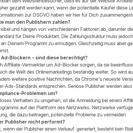
fenbart dem Websitenbesucher, dass es auf der Website Affiliate
sher gezahlt werden kann, wenn der potentielle Käufer diese Li
Informationen zur DSGVO haben wir
hier
für Dich zusammengestel
llte man den Publishern zahlen?
lexibel und hängen von verschiedenen Faktoren ab, darunter di
andard für Deine Produktart. Die Zahlungsstruktur muss jedoch
e an Deinem Programm zu ermutigen. Gleichzeitig muss aber gew
enst.
n Ad-Blockern
– sind diese berechtigt?
ich Affiliate-Vermarkter um Ad-Blocker sorgen, da sie beeinfl
t sich die Welt des Onlinemarketings beständig weiter. So wird a
zudem weitere positive Nachrichten, da Chrome's neueste Ver
tter-Ads-Standards entsprechen. Seriöse Publisher werden also w
ompliance-Problemen um?
loses Verhalten zu umgehen, ist die Anmeldung bei einem Affil
rogramms auf der Plattform des Netzwerks. Netzwerke verfüge
ung
, die dazu beitragen, potenzielle Probleme zu vermeiden
r Publisher nicht performt?
, wenn der Publisher einen Verkauf generiert, besteht kein Ris