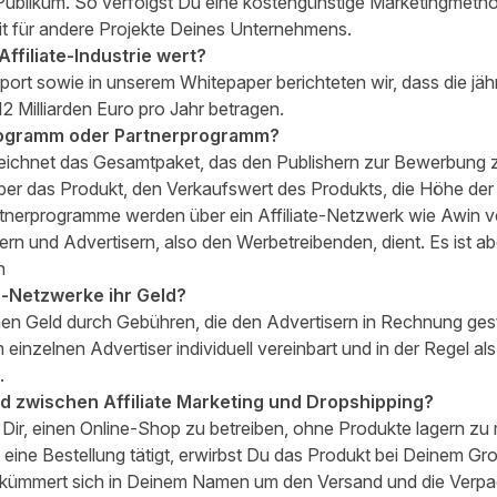
Publikum. So verfolgst Du eine kostengünstige Marketingmeth
t für andere Projekte Deines Unternehmens.
 Affiliate-Industrie wert?
port
sowie in unserem
Whitepaper
berichteten wir, dass die jähr
2 Milliarden Euro pro Jahr betragen.
-Programm oder Partnerprogramm?
zeichnet das Gesamtpaket, das den Publishern zur Bewerbung 
ber das Produkt, den Verkaufswert des Produkts, die Höhe der
rtnerprogramme werden über ein Affiliate-Netzwerk wie Awin ve
rn und Advertisern, also den Werbetreibenden, dient. Es ist ab
n
te-Netzwerke ihr Geld
?
nen Geld durch Gebühren, die den Advertisern in Rechnung gest
inzelnen Advertiser individuell vereinbart und in der Regel al
.
ed zwischen Affiliate Marketing und Dropshipping?
Dir, einen Online-Shop zu betreiben, ohne Produkte lagern zu 
ine Bestellung tätigt, erwirbst Du das Produkt bei Deinem Gr
er kümmert sich in Deinem Namen um den Versand und die Verp