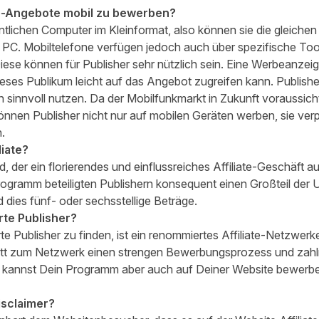
iate-Angebote mobil zu bewerben?
lichen Computer im Kleinformat, also können sie die gleichen 
PC. Mobiltelefone verfügen jedoch auch über spezifische Tool
iese können für Publisher sehr nützlich sein. Eine Werbeanzei
ieses Publikum leicht auf das Angebot zugreifen kann. Publis
 sinnvoll nutzen. Da der Mobilfunkmarkt in Zukunft voraussich
önnen Publisher nicht nur auf mobilen Geräten werben, sie ve
.
liate?
nd, der ein florierendes und einflussreiches Affiliate-Geschäft 
ogramm beteiligten Publishern konsequent einen Großteil der
d dies fünf- oder sechsstellige Beträge.
erte Publisher?
rte Publisher zu finden, ist ein renommiertes Affiliate-Netzwer
ritt zum Netzwerk einen strengen Bewerbungsprozess und zahl
 kannst Dein Programm aber auch auf Deiner Website bewerbe
Disclaimer?