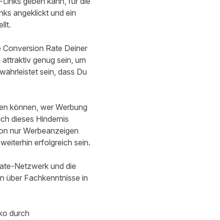
-Links geben kann, für die
nks angeklickt und ein
lt.
e Conversion Rate Deiner
 attraktiv genug sein, um
ährleistet sein, dass Du
ussen können, wer Werbung
uch dieses Hindernis
sion nur Werbeanzeigen
eiterhin erfolgreich sein.
iate-Netzwerk und die
n über Fachkenntnisse in
iko durch