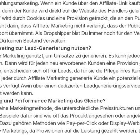
fehlungsmarketing. Wenn ein Kunde über den Affiliate-Link kauf
 denn der Kunde wird direkt auf die Website des Händlers gele
wird durch Cookies und eine Provision getrackt, die an den Pu
t darin, dass Affiliate Marketing nicht verlangt, dass der Pub
port übernimmt. Als Dropshipper bist Du immer noch für den V
 Du keinen Bestand verwalten.
rketing zur Lead-Generierung
nutzen?
te Marketing genutzt, um Umsätze zu generieren. Es kann jed
n
. Dann wird für jeden neu erworbenen Kunden eine Provision 
n, entscheiden sich oft für Leads, da für sie die Pflege ihres
jeder durch Affiliate Marketing generierte Kunde ein potenziell
s verfügt Awin über einen dedizierten Leadgenerierungsservice, 
t werden kann.
ing und Performance Marketing das Gleiche?
eine Marketingmethode, die unterschiedliche Preisstrukturen u
ispiele dafür sind wie oft das Produkt angesehen oder angekli
 Dazu gehören Methoden wie Pay-per-Click oder Display-Werbung
arketings, da Provisionen auf die Leistung gezahlt werden. Die