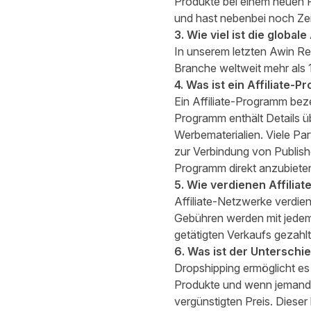
Produkte bei einem neuen 
und hast nebenbei noch Zei
3. Wie viel ist die globale
In unserem letzten
Awin Re
Branche weltweit mehr als 1
4. Was ist ein Affiliate
Ein Affiliate-Programm be
Programm enthält Details ü
Werbematerialien. Viele Pa
zur Verbindung von Publishe
Programm direkt anzubiete
5. Wie verdienen Affilia
Affiliate-Netzwerke verdie
Gebühren werden mit jedem e
getätigten Verkaufs gezahlt
6. Was ist der Unterschi
Dropshipping ermöglicht es 
Produkte und wenn jemand e
vergünstigten Preis. Dies