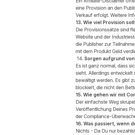
Ein Affiliate-Disclaimer of
eine Provision an den Publi
Verkauf erfolgt. Weitere 
13. Wie viel Provision so
Die Provisionssätze sind f
Website und der Industriest
die Publisher zur Teilnahm
mit dem Produkt Geld verdi
14.
Sorgen aufgrund vo
Es ist ganz normal, dass s
sieht. Allerdings entwickel
bewältigt werden. Es gibt 
blockiert, die nicht den Be
15. Wie gehen wir mit C
Der einfachste Weg skrupel
Veröffentlichung Deines P
der
Compliance-Überwach
16. Was passiert, wenn
de
Nichts - Da Du nur bezahlst