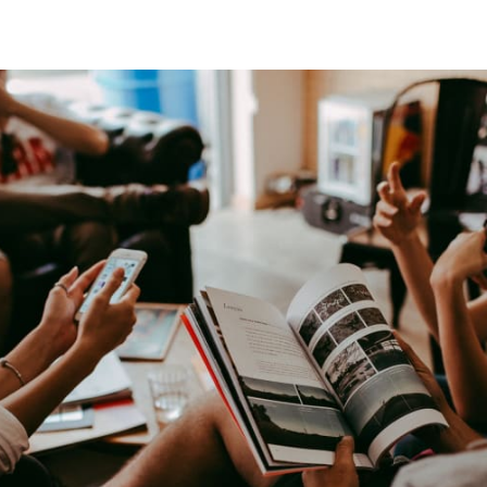
 teilen
edIn teilen