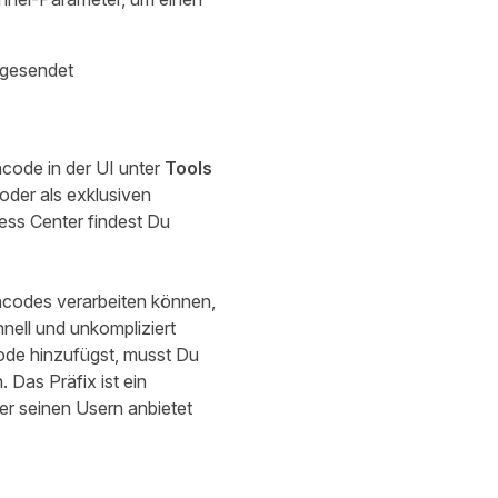
 gesendet
ncode in der UI unter
Tools
oder als exklusiven
ess Center
findest Du
ncodes verarbeiten können,
nell und unkompliziert
ode hinzufügst, musst Du
 Das Präfix ist ein
er seinen Usern anbietet