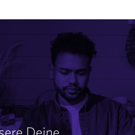
 teilen
edIn teilen