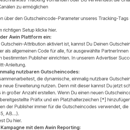
 Kanälen zu ermöglichen
n über den Gutscheincode-Parameter unseres Tracking-Tags
m richtigen Setup
klicke hier.
der Awin Plattform ein:
 Gutschein-Attribution aktiviert ist, kannst Du Deinen Gutschei
 als allgemeinen Code für alle, für ausgewählte PartnerInnen 
n bestimmten Publisher einrichten. In unserem
Advertiser Succ
itt-Anleitung.
einmalig nutzbaren Gutscheincodes:
sammenarbeitest, die dynamische, einmalig nutzbare Gutschei
e neue Erweiterung nutzen. Denn mit dieser kannst Du jetzt sch
s in großer Anzahl erstellen. Wenn Du einen neuen Gutscheinc
bereitgestellte Präfix und ein Platzhalterzeichen [*] hinzufügen.
den der Publisher immer für die Gutscheincodes verwendet, die 
5, AB…).
dest Du
hier
.
r Kampagne mit dem Awin Reporting: