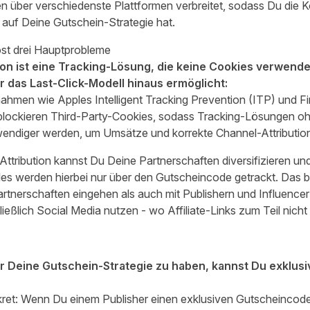
über verschiedenste Plattformen verbreitet, sodass Du die Kont
auf Deine Gutschein-Strategie hat.
öst drei Hauptprobleme
tion ist eine Tracking-Lösung, die keine Cookies verwende
 das Last-Click-Modell hinaus ermöglicht:
men wie Apples Intelligent Tracking Prevention (ITP) und F
blockieren Third-Party-Cookies, sodass Tracking-Lösungen o
wendiger werden, um Umsätze und korrekte Channel-Attribution
Attribution kannst Du Deine Partnerschaften diversifizieren u
es werden hierbei nur über den Gutscheincode getrackt. Das 
artnerschaften eingehen als auch mit Publishern und Influenc
ließlich Social Media nutzen - wo Affiliate-Links zum Teil nich
er Deine Gutschein-Strategie zu haben, kannst Du exklus
ret: Wenn Du einem Publisher einen exklusiven Gutscheincode 