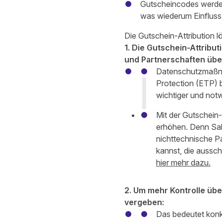
Gutscheincodes werden 
was wiederum Einfluss 
Die Gutschein-Attribution l
1. Die Gutschein-Attribu
und Partnerschaften über
Datenschutzmaßnah
Protection (ETP) 
wichtiger und not
Mit der Gutschein-
erhöhen. Denn Sal
nichttechnische P
kannst, die aussch
hier mehr dazu.
2. Um mehr Kontrolle üb
vergeben:
Das bedeutet konk