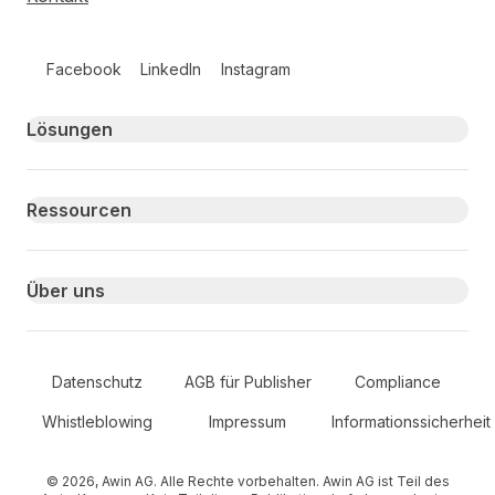
Follow us on social media
Facebook
LinkedIn
Instagram
Primary footer navigation
Lösungen
Ressourcen
Über uns
Secondary Footer Navigation
Datenschutz
AGB für Publisher
Compliance
Whistleblowing
Impressum
Informationssicherheit
© 2026, Awin AG. Alle Rechte vorbehalten. Awin AG ist Teil des