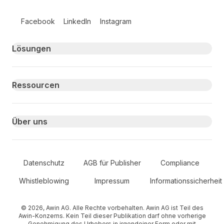
Follow us on social media
Facebook
LinkedIn
Instagram
Primary footer navigation
Lösungen
Ressourcen
Über uns
Secondary Footer Navigation
Datenschutz
AGB für Publisher
Compliance
Whistleblowing
Impressum
Informationssicherheit
© 2026, Awin AG. Alle Rechte vorbehalten. Awin AG ist Teil des
Awin-Konzerns. Kein Teil dieser Publikation darf ohne vorherige
Genehmigung des Urhebers in irgendeiner Form oder mit