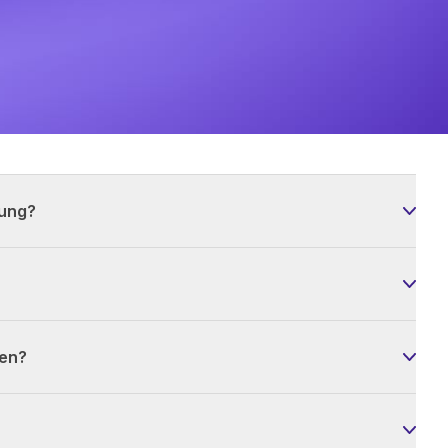
rung?
ren?