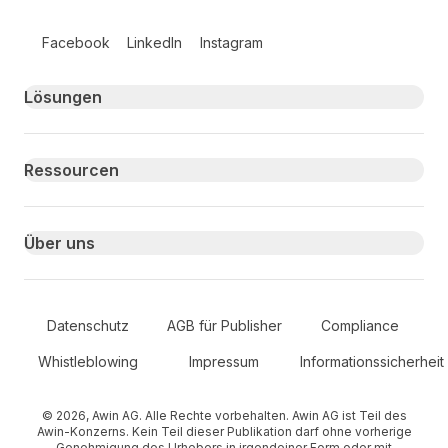
Follow us on social media
Facebook
LinkedIn
Instagram
Primary footer navigation
Lösungen
Ressourcen
Über uns
Secondary Footer Navigation
Datenschutz
AGB für Publisher
Compliance
Whistleblowing
Impressum
Informationssicherheit
© 2026, Awin AG. Alle Rechte vorbehalten. Awin AG ist Teil des
Awin-Konzerns. Kein Teil dieser Publikation darf ohne vorherige
Genehmigung des Urhebers in irgendeiner Form oder mit