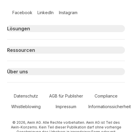
Follow us on social media
Facebook
LinkedIn
Instagram
Primary footer navigation
Lösungen
Ressourcen
Über uns
Secondary Footer Navigation
Datenschutz
AGB für Publisher
Compliance
Whistleblowing
Impressum
Informationssicherheit
© 2026, Awin AG. Alle Rechte vorbehalten. Awin AG ist Teil des
Awin-Konzerns. Kein Teil dieser Publikation darf ohne vorherige
Genehmigung des Urhebers in irgendeiner Form oder mit