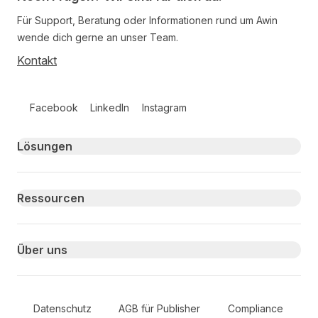
Für Support, Beratung oder Informationen rund um Awin
wende dich gerne an unser Team.
Kontakt
Follow us on social media
Facebook
LinkedIn
Instagram
Primary footer navigation
Lösungen
Ressourcen
Über uns
Secondary Footer Navigation
Datenschutz
AGB für Publisher
Compliance