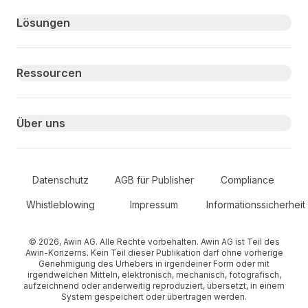
Primary footer navigation
Lösungen
Ressourcen
Über uns
Secondary Footer Navigation
Datenschutz
AGB für Publisher
Compliance
Whistleblowing
Impressum
Informationssicherheit
© 2026, Awin AG. Alle Rechte vorbehalten. Awin AG ist Teil des
Awin-Konzerns. Kein Teil dieser Publikation darf ohne vorherige
Genehmigung des Urhebers in irgendeiner Form oder mit
irgendwelchen Mitteln, elektronisch, mechanisch, fotografisch,
aufzeichnend oder anderweitig reproduziert, übersetzt, in einem
System gespeichert oder übertragen werden.