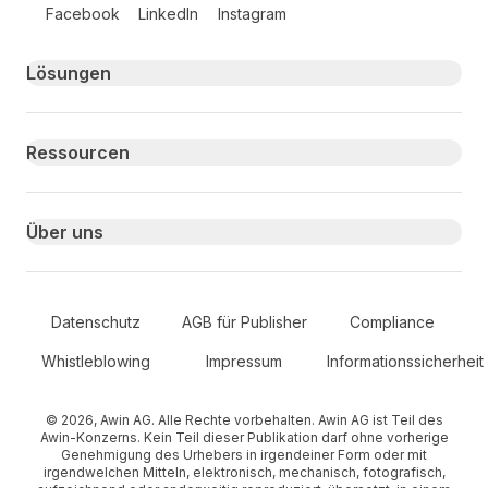
Follow us on social media
Facebook
LinkedIn
Instagram
Primary footer navigation
Lösungen
Ressourcen
Über uns
Secondary Footer Navigation
Datenschutz
AGB für Publisher
Compliance
Whistleblowing
Impressum
Informationssicherheit
© 2026, Awin AG. Alle Rechte vorbehalten. Awin AG ist Teil des
Awin-Konzerns. Kein Teil dieser Publikation darf ohne vorherige
Genehmigung des Urhebers in irgendeiner Form oder mit
irgendwelchen Mitteln, elektronisch, mechanisch, fotografisch,