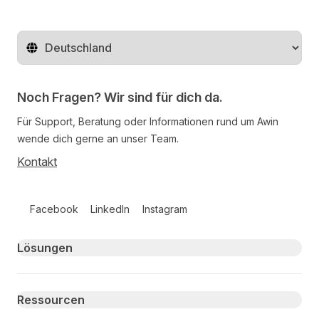
Region ändern
Noch Fragen? Wir sind für dich da.
Für Support, Beratung oder Informationen rund um Awin
wende dich gerne an unser Team.
Kontakt
Follow us on social media
Facebook
LinkedIn
Instagram
Primary footer navigation
Lösungen
Ressourcen