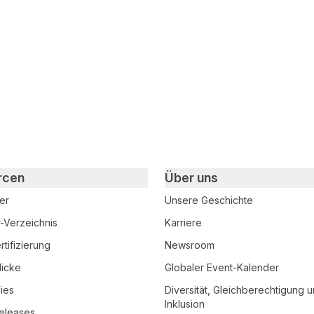
 teilen
edIn teilen
rcen
Über uns
er
Unsere Geschichte
r-Verzeichnis
Karriere
tifizierung
Newsroom
licke
Globaler Event-Kalender
ies
Diversität, Gleichberechtigung 
Inklusion
eleases