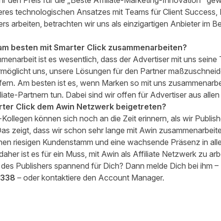
r den Preis für die „Beste Affiliate-Marketing-Innovation" ge
res technologischen Ansatzes mit Teams für Client Success, D
ers arbeiten, betrachten wir uns als einzigartigen Anbieter im 
 am besten mit Smarter Click zusammenarbeiten?
menarbeit ist es wesentlich, dass der Advertiser mit uns sein
 ermöglicht uns, unsere Lösungen für den Partner maßzuschneid
fern. Am besten ist es, wenn Marken so mit uns zusammenarbei
ate-Partnern tun. Dabei sind wir offen für Advertiser aus allen 
ter Click dem Awin Netzwerk beigetreten?
-Kollegen können sich noch an die Zeit erinnern, als wir Publish
as zeigt, dass wir schon sehr lange mit Awin zusammenarbeite
nen riesigen Kundenstamm und eine wachsende Präsenz in alle
daher ist es für ein Muss, mit Awin als Affiliate Netzwerk zu arb
des Publishers spannend für Dich? Dann melde Dich bei ihm – D
0338
– oder kontaktiere den
Account Manager
.