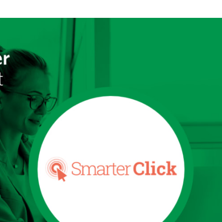
 teilen
edIn teilen