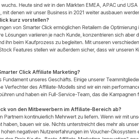
 wuchs. Heute sind wir in den Märkten EMEA, APAC und USA ak
n, mit denen wir unser Business in 2021 weiter ausbauen werde
ick kurz vorstellen?
ngen von Smarter Click ermöglichen Retailern die Optimierung 
e Lösungen variieren je nach Kunde, konzentrieren sich aber d
d ihn beim Kaufprozess zu begleiten. Mit unseren verschieden
ock Features stellen wir außerdem sicher, dass wir unseren Ku
marter Click Affiliate Marketing?
das Fundament unseres Geschäfts. Einige unserer Teammitglieder 
e Verfechter des Affiliate-Modells sind wir ein rein performance
ühren und haben ein Full-Service-Team, das die Kampagnen f
ick von den Mitbewerbern im Affiliate-Bereich ab?
en Partnern kontinuierlich Mehrwert zu liefern. Wenn wir mit u
t haben, bauen wir sie. Nichts unterstreicht dies mehr als uns
er hohen negativen Nutzererfahrungen im Voucher-Ökosystem e