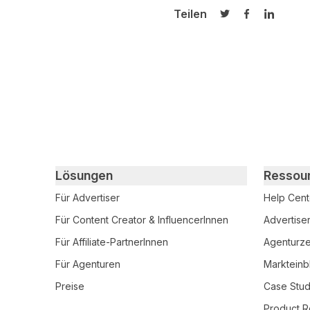
Teilen
Auf Twitter teilen
Auf Facebook
Auf Link
Primary footer navigation
Lösungen
Ressou
Für Advertiser
Help Cent
Für Content Creator & InfluencerInnen
Advertise
Für Affiliate-PartnerInnen
Agenturzer
Für Agenturen
Markteinb
Preise
Case Stud
Product R