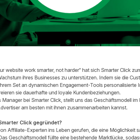
 website work smarter, not harder“ hat sich Smarter Click zum 
Wachstum ihres Businesses zu unterstützen. Indem sie die Cu
ihrem Set an dynamischen Engagement-Tools personalisierte In
eieren sie dauerhafte und loyale Kundenbeziehungen.
s Manager bei Smarter Click, stellt uns das Geschäftsmodell im
 Advertiser am besten mit ihnen zusammenarbeiten kannst.
marter Click gegründet?
n Affiliate-Experten ins Leben gerufen, die eine Möglichkeit
. Das Geschäftsmodell füllte eine bestehende Marktlücke, soda