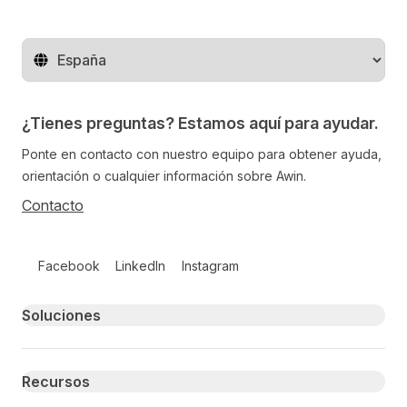
Cambiar de región
¿Tienes preguntas? Estamos aquí para ayudar.
Ponte en contacto con nuestro equipo para obtener ayuda,
orientación o cualquier información sobre Awin.
Contacto
Follow us on social media
Facebook
LinkedIn
Instagram
Primary footer navigation
Soluciones
Recursos