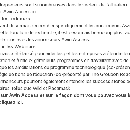
trepreneurs sont si nombreuses dans le secteur de l'affiliation.
ur Awin Access ici.
 les éditeurs
uvent désormais rechercher spécifiquement les annonceurs Aw
 cette fonction de recherche, il est désormais beaucoup plus fac
 relations avec les annonceurs Awin Access.
ur les Webinars
inars
a été lancé pour aider les petites entreprises à étendre l
liation et à mieux gérer leurs programmes en travaillant avec d
s que les améliorations du programme technologique (co-prése
gie de bons de réduction (co-présenté par
The Groupon Reac
 annonceurs pourront également entendre les success stories 
ires, telles que
Wild
et
Pacamask
.
 sur Awin Access et sur la façon dont vous pouvez vous 
cliquez ici
.