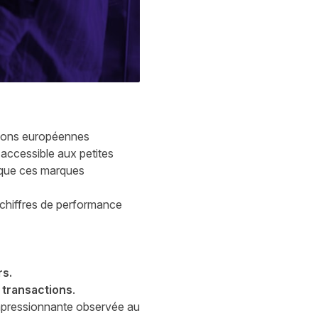
gions européennes
 accessible aux petites
e que ces marques
s chiffres de performance
rs.
 transactions
.
 impressionnante observée au