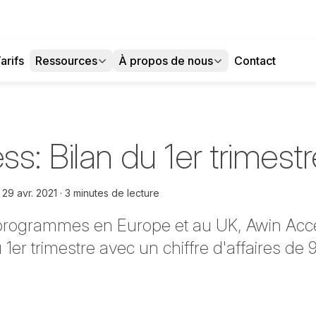
arifs
Ressources
À propos de nous
Contact
s: Bilan du 1er trimestr
e
29 avr. 2021
3 minutes de lecture
programmes en Europe et au UK, Awin Acce
 1er trimestre avec un chiffre d'affaires de 9
witter
sur Facebook
ger sur LinkedIn