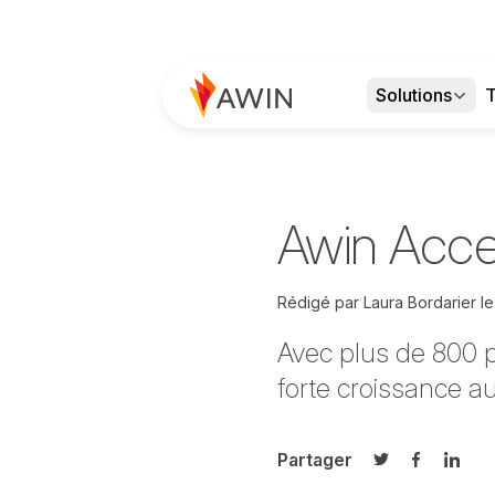
Solutions
T
Awin Acces
Rédigé par
Laura Bordarier
l
Avec plus de 800 
forte croissance au
Partager
Partager sur T
Partager 
Parta