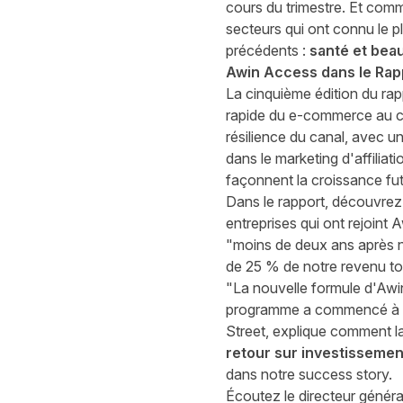
cours du trimestre. Et comm
secteurs qui ont connu le 
précédents :
santé et beau
Awin Access dans le Rap
La cinquième édition du
rap
rapide du e-commerce au cou
résilience du canal, avec u
dans le marketing d'affiliat
façonnent la croissance fu
Dans le rapport, découvrez 
entreprises qui ont rejoint
"moins de deux ans après no
de 25 % de notre revenu tot
"La nouvelle formule d'Awi
programme a commencé à su
Street,
explique comment la
retour sur investissemen
dans notre
success story
.
Écoutez le directeur génér