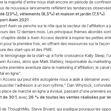
e la majorité d'entre nous était encore en période de confineme
plus de nouveaux lancements reflètent les tendances observée
té (23%), vêtements (8,5%) et maison et jardin (7,5%)
.
port Awin 2021
port Awin
se penche sur le rôle que le secteur de l'affiliation a
rs des 12 derniers mois. Les principaux thèmes abordés sont l'
n
chapitre dédié à Awin Access
destiné à inspirer les petites en
ion pour la première fois, en offrant des ressources sur la façon
ture des start-ups et des PME.
le témoignage de la start-up à forte croissance
Kally Sleep
, l
 Awin Access, alors que Mark Slattery, responsable du marketin
tre première aventure dans le marketing d'affiliation, le canal
al en ligne".
n Access qui peut être autogérée nous a aidé à démarrer avec u
sciter l'adhésion à un bon rythme." Dan Whytock, cofondat
 place de marché en ligne a évolué, passant d'une première e
t de 30:1
, avec
26 % de toutes les ventes réalisées par leu
al de
ThoughtMix
, Steve Bryant, qui explique pourquoi les oppo