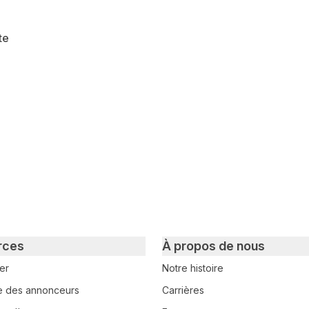
te
witter
sur Facebook
ger sur LinkedIn
rces
À propos de nous
er
Notre histoire
e des annonceurs
Carrières