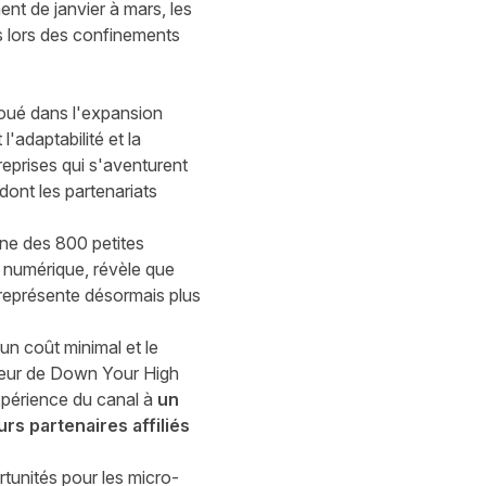
nt de janvier à mars, les
s lors des confinements
 joué dans l'expansion
adaptabilité et la
treprises qui s'aventurent
 dont les partenariats
'une des 800 petites
g numérique, révèle que
 représente désormais plus
n coût minimal et le
eur de
Down Your High
xpérience du canal à
un
rs partenaires affiliés
rtunités pour les micro-