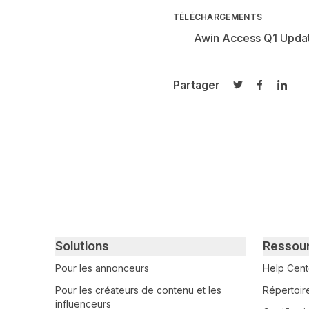
TÉLÉCHARGEMENTS
Awin Access Q1 Upda
Partager
Partager sur T
Partager 
Parta
Primary footer navigation
Solutions
Ressou
Pour les annonceurs
Help Cent
Pour les créateurs de contenu et les
Répertoir
influenceurs