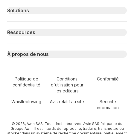
Primary footer navigation
Solutions
Ressources
À propos de nous
Secondary Footer Navigation
Politique de
Conditions
Conformité
confidentialité
d'utilisation pour
les éditeurs
Whistleblowing
Avis relatif au site
Securite
information
© 2026, Awin SAS. Tous droits réservés. Awin SAS fait partie du
Groupe Awin. Il est interdit de reproduire, traduire, transmettre ou
stocker dans un système de recherche documentaire, partiellement