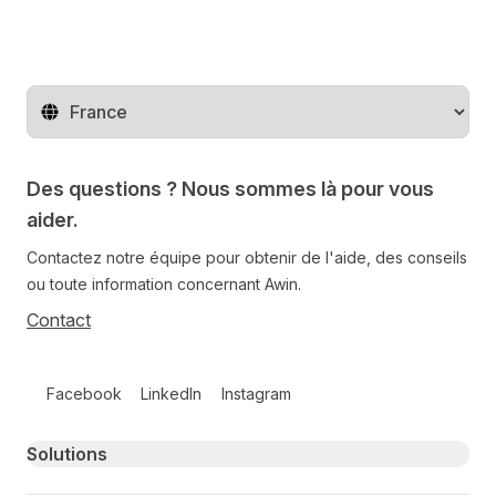
Changer de pays
Des questions ? Nous sommes là pour vous
aider.
Contactez notre équipe pour obtenir de l'aide, des conseils
ou toute information concernant Awin.
Contact
Follow us on social media
Facebook
LinkedIn
Instagram
Primary footer navigation
Solutions