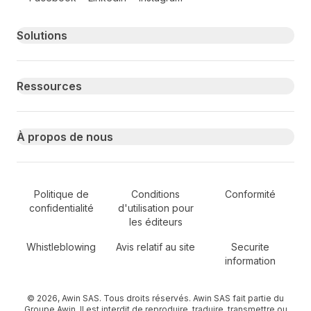
Primary footer navigation
Solutions
Ressources
À propos de nous
Secondary Footer Navigation
Politique de
Conditions
Conformité
confidentialité
d'utilisation pour
les éditeurs
Whistleblowing
Avis relatif au site
Securite
information
© 2026, Awin SAS. Tous droits réservés. Awin SAS fait partie du
Groupe Awin. Il est interdit de reproduire, traduire, transmettre ou