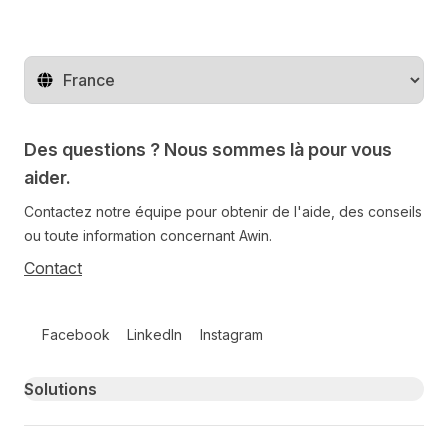
Changer de pays
Des questions ? Nous sommes là pour vous
aider.
Contactez notre équipe pour obtenir de l'aide, des conseils
ou toute information concernant Awin.
Contact
Follow us on social media
Facebook
LinkedIn
Instagram
Primary footer navigation
Solutions