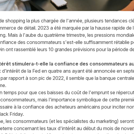
de shopping la plus chargée de l'année, plusieurs tendances clé
erce de détail. 2023 a été marquée par la hausse rapide de l'
ng. Mais à l'aube du quatrième trimestre, les pressions mondia
nfiance des consommateurs s'est-elle suffisamment rétablie po
n ont rassemblé leurs 10 grandes prévisions pour la période d
ntérêt stimulera-t-elle la confiance des consommateurs a
 d'intérêt de la Fed en quatre ans ayant été annoncée en sept
n par rapport à son pic de 2022, il semble que la banque centra
me.
ain temps pour que ces baisses du coût de l'emprunt se répercu
es consommateurs, mais l'importance symbolique de cette premiè
saire à la confiance des acheteurs américains pour inciter nom
lack Friday.
e, les consommateurs (et les spécialistes du marketing) seront 
leterre concernant les taux d'intérêt au début du mois de nov