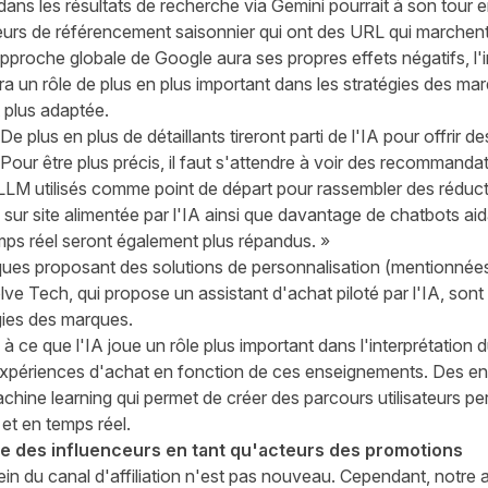
dans les résultats de recherche via Gemini pourrait à son tour 
eurs de référencement saisonnier qui ont des URL qui marchent
approche globale de Google aura ses propres effets négatifs, l'i
uera un rôle de plus en plus important dans les stratégies des 
t plus adaptée.
e plus en plus de détaillants tireront parti de l'IA pour offrir 
our être plus précis, il faut s'attendre à voir des recommanda
LLM utilisés comme point de départ pour rassembler des réduct
ur site alimentée par l'IA ainsi que davantage de chatbots ai
mps réel seront également plus répandus. »
ques proposant des solutions de personnalisation (mentionnée
ve Tech, qui propose un assistant d'achat piloté par l'IA, sont
égies des marques.
e à ce que l'IA joue un rôle plus important dans l'interprétatio
s expériences d'achat en fonction de ces enseignements. Des e
ine learning qui permet de créer des parcours utilisateurs per
et en temps réel.
e des influenceurs en tant qu'acteurs des promotions
sein du canal d'affiliation n'est pas nouveau. Cependant,
notre 