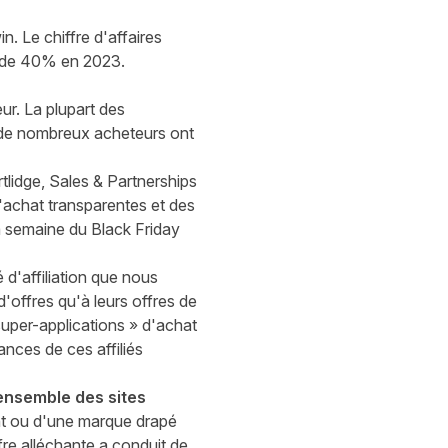
n. Le chiffre d'affaires
s de 40% en 2023.
ur. La plupart des
ù de nombreux acheteurs ont
tlidge, Sales & Partnerships
'achat transparentes et des
a semaine du Black Friday
é d'affiliation que nous
'offres qu'à leurs offres de
uper-applications » d'achat
nces de ces affiliés
'ensemble des sites
lant ou d'une marque drapé
fre alléchante a conduit de