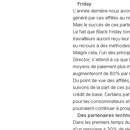
Friday
L'année dernière
nous avons
généré par ces affiliés au
Mais le succès de ces parte
Le fait que Black Friday tom
travailleurs auront reçu le
eu recours à des méthodes 
Malgré cela, l'un des princ
Director, s'attend à ce qu
moyens de paiement plus int
augmenteront de 80% par ra
Du point de vue des affiliés,
suivons de la part de ces p
crédit de base. Certains p
pour les consommateurs et u
pourraient continuer à pros
Des partenaires techno
Dans les premiers temps du B
d'un message « 30% de réduc