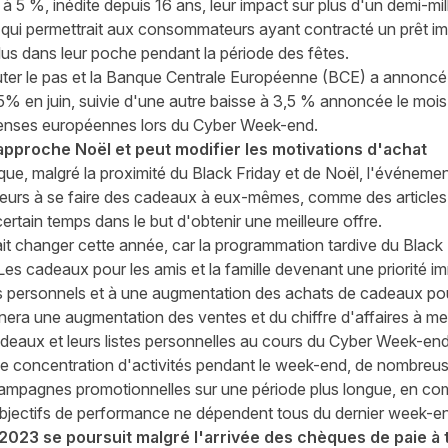
à 5 %, inédite depuis 16 ans, leur impact sur plus d'un demi-mill
ce qui permettrait aux consommateurs ayant contracté un prêt im
plus dans leur poche pendant la période des fêtes.
auter le pas et la Banque Centrale Européenne (BCE) a annoncé 
5% en juin, suivie d'une autre baisse à 3,5 % annoncée le mois d
penses européennes lors du Cyber Week-end.
rapproche Noël et peut modifier les motivations d'achat
ue, malgré la proximité du Black Friday et de Noël, l'événeme
eurs à se faire des cadeaux à eux-mêmes, comme des articles 
ertain temps dans le but d'obtenir une meilleure offre.
ait changer cette année, car la programmation tardive du Black
 Les cadeaux pour les amis et la famille devenant une priorité 
s personnels et à une augmentation des achats de cadeaux pou
înera une augmentation des ventes et du chiffre d'affaires à m
adeaux et leurs listes personnelles au cours du Cyber Week-end
nde concentration d'activités pendant le week-end, de nombreu
campagnes promotionnelles sur une période plus longue, en co
 objectifs de performance ne dépendent tous du dernier week-e
023 se poursuit malgré l'arrivée des chèques de paie à 