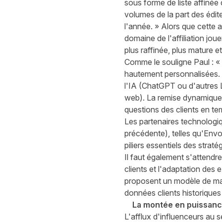
sous forme de liste affinée 
volumes de la part des édit
l'année. » Alors que cette 
domaine de l'affiliation jo
plus raffinée, plus mature e
Comme le souligne Paul : « D
hautement personnalisées. P
l'IA (ChatGPT ou d'autres 
web). La remise dynamique s
questions des clients en te
Les partenaires technologi
précédente), telles qu'Envol
piliers essentiels des strat
Il faut également s'attendr
clients et l'adaptation de
proposent un modèle de mach
données clients historiques 
La montée en puissanc
L'afflux d'influenceurs au 