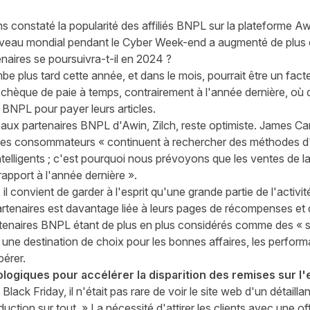
 constaté la popularité des affiliés BNPL
sur la plateforme Awi
 niveau mondial pendant le Cyber Week-end a augmenté de plu
naires se poursuivra-t-il en 2024 ?
be plus tard cette année, et dans le mois, pourrait être un facte
ur chèque de paie à temps, contrairement à l'année dernière, o
BNPL pour payer leurs articles.
ipaux partenaires BNPL d'Awin, Zilch, reste optimiste. James Car
e les consommateurs « continuent à rechercher des méthodes d
elligents ; c'est pourquoi nous prévoyons que les ventes de l
pport à l'année dernière ».
 il convient de garder à l'esprit qu'une grande partie de l'activit
artenaires est davantage liée à leurs pages de récompenses et d
artenaires BNPL étant de plus en plus considérés comme des « s
ne destination de choix pour les bonnes affaires, les performa
pérer.
logiques pour accélérer la disparition des remises sur l
lack Friday, il n'était pas rare de voir le site web d'un détail
tion sur tout .» La nécessité d'attirer les clients avec une of