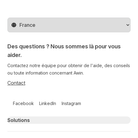
Changer de pays
Des questions ? Nous sommes là pour vous
aider.
Contactez notre équipe pour obtenir de l'aide, des conseils
ou toute information concernant Awin.
Contact
Follow us on social media
Facebook
LinkedIn
Instagram
Primary footer navigation
Solutions