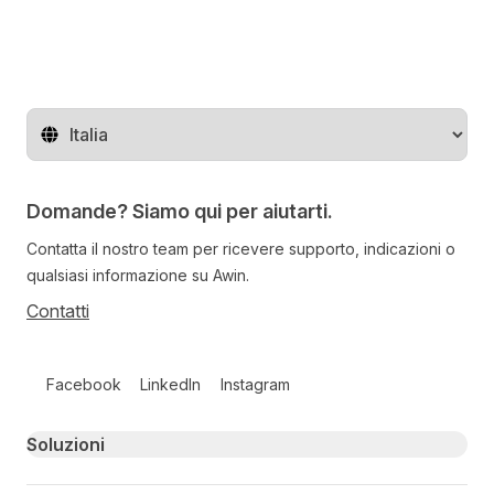
Cambia regione
Domande? Siamo qui per aiutarti.
Contatta il nostro team per ricevere supporto, indicazioni o
qualsiasi informazione su Awin.
Contatti
Follow us on social media
Facebook
LinkedIn
Instagram
Primary footer navigation
Soluzioni