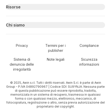
Risorse
Chi siamo
Secondary Footer Navigation
Privacy
Termini per i
Compliance
publisher
Sistema di
Note legali
Sicurezza
denuncia delle
informazioni
irregolarità
© 2025, Awin s.r.l. Tutti i diritti riservati. Awin S.r.l. è parte di Awin
Group - P.IVA 04892790967 | Codice SDI: SU9YNJA. Nessuna parte
di questa pubblicazione può essere riprodotta, tradotta,
memorizzata in un sistema di recupero, trasmessa in qualsiasi
forma o con qualsiasi mezzo, elettronico, meccanico, di
fotocopiatura, registrazione o altro, senza previa autorizzazione del
proprietario del copyright.