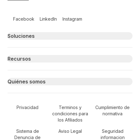
Follow us on social media
Facebook
LinkedIn
Instagram
Primary footer navigation
Soluciones
Recursos
Quiénes somos
Secondary Footer Navigation
Privacidad
Terminos y
Cumplimiento de
condiciones para
normativa
los Afiliados
Sistema de
Aviso Legal
Seguridad
Denuncia de
informacion