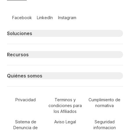
Follow us on social media
Facebook
LinkedIn
Instagram
Primary footer navigation
Soluciones
Recursos
Quiénes somos
Secondary Footer Navigation
Privacidad
Terminos y
Cumplimiento de
condiciones para
normativa
los Afiliados
Sistema de
Aviso Legal
Seguridad
Denuncia de
informacion