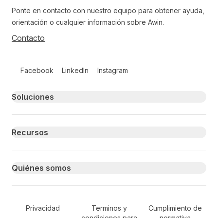
Ponte en contacto con nuestro equipo para obtener ayuda,
orientación o cualquier información sobre Awin.
Contacto
Follow us on social media
Facebook
LinkedIn
Instagram
Primary footer navigation
Soluciones
Recursos
Quiénes somos
Secondary Footer Navigation
Privacidad
Terminos y
Cumplimiento de
condiciones para
normativa