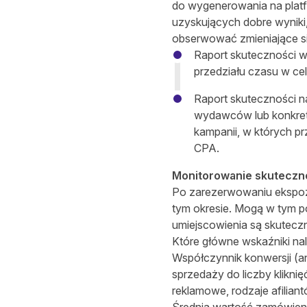
do wygenerowania na plat
uzyskujących dobre wyniki,
obserwować zmieniające si
Raport skuteczności 
przedziału czasu w ce
Raport skuteczności n
wydawców lub konkret
kampanii, w których p
CPA.
Monitorowanie skuteczno
Po zarezerwowaniu ekspozy
tym okresie. Mogą w tym p
umiejscowienia są skutecz
Które główne wskaźniki na
Współczynnik konwersji (a
sprzedaży do liczby kliknię
reklamowe, rodzaje afilian