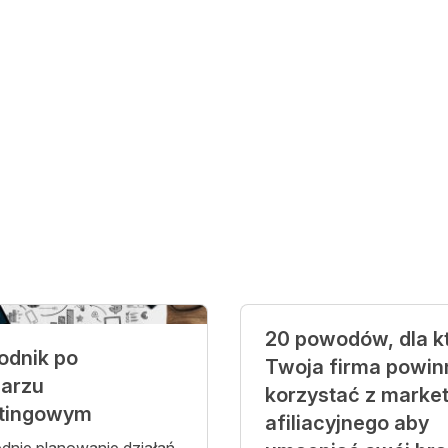
20 powodów, dla k
odnik po
Twoja firma powin
darzu
korzystać z marke
tingowym
afiliacyjnego aby
dnie planowanie działań