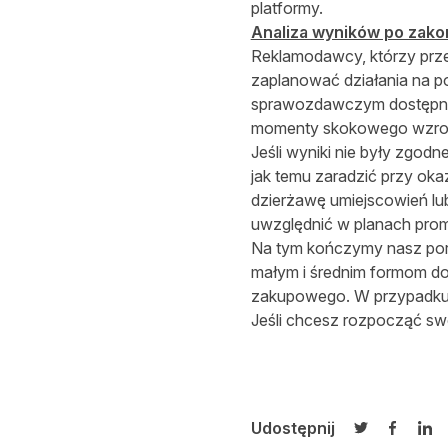
platformy.
Analiza wyników po zako
Reklamodawcy, którzy prze
zaplanować działania na p
sprawozdawczym dostępnym 
momenty skokowego wzrost
Jeśli wyniki nie były zgod
jak temu zaradzić przy oka
dzierżawę umiejscowień lu
uwzględnić w planach promo
Na tym kończymy nasz pora
małym i średnim formom do
zakupowego. W przypadku 
Jeśli chcesz rozpocząć swo
Udostępnij
Udostępnij 
Udostęp
Udo