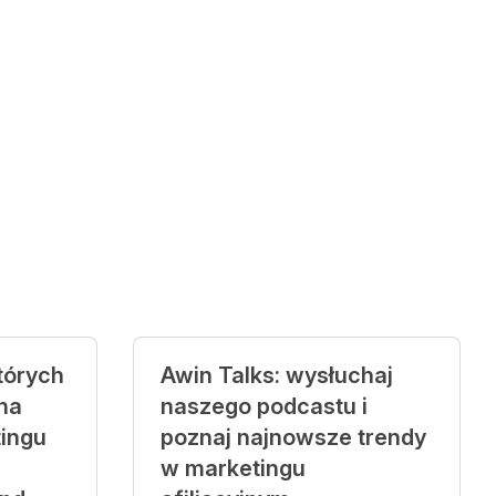
tórych
Awin Talks: wysłuchaj
na
naszego podcastu i
tingu
poznaj najnowsze trendy
w marketingu