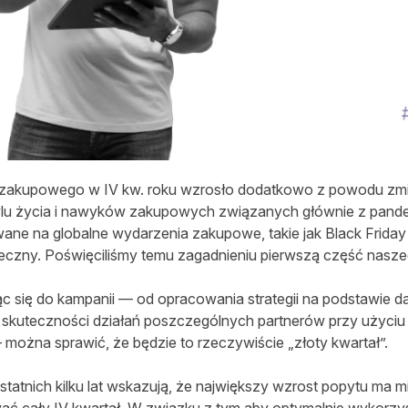
 zakupowego w IV kw. roku wzrosło dodatkowo z powodu zm
tylu życia i nawyków zakupowych związanych głównie z pande
ane na globalne wydarzenia zakupowe, takie jak Black Frida
eczny. Poświęciliśmy temu zagadnieniu pierwszą część nasze
 się do kampanii — od opracowania strategii na podstawie d
 skuteczności działań poszczególnych partnerów przy użyciu
żna sprawić, że będzie to rzeczywiście „złoty kwartał”.
atnich kilku lat wskazują, że największy wzrost popytu ma mi