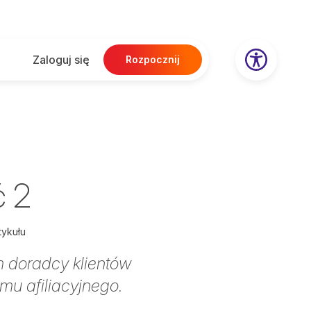
Zaloguj się
Rozpocznij
ć 2
tykułu
m doradcy klientów
mu afiliacyjnego.