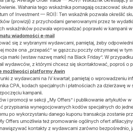
a (ang. Average Order Value — AOV): Wskaźnik określający ś
wienie. Wahania tego wskaźnika pomagają oszacować skute
eturn of Investment — ROI): Ten wskaźnik pozwala określić s
ów (prowizji) z przychodami generowanymi przez te wydatk
ch wskaźników pozwala wprowadzać poprawki w kampanii w 
matu wiadomości e-mail
ować się z wybranymi wydawcami, pamiętaj, żeby odpowiedni
ej może ona „przepaść” w gąszczu poczty otrzymanej w tym
ocja marki (wstaw nazwę marki) na Black Friday”. W przypadk
il wydawców, z którymi chcesz się skontaktować, poproś o 
 możliwości platformy Awin
unki z wydawcami na IV kwartał, pamiętaj o wprowadzeniu in
ika CPA, kodach specjalnych i płatnościach za dzierżawę w s
zpoczęciu kampanii.
ów i promocji w sekcji „My Offers” i publikowanie artykułów 
ość przypisania wynegocjowanych kodów specjalnych do jedn
 temu po wykorzystaniu danego kuponu transakcja zostanie p
My Offers umożliwia też promowanie ogólnych ofert afiliacyjn
awiązywać kontakty z wydawcami zarówno bezpośrednio, jak