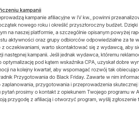
ńczeniu kampanii
prowadzą kampanie afiliacyjne w IV kw., powinni przeanalizo
oczątek nowego roku i określić przyszłoroczny budżet. Dzięk
na naszej platformie, a szczególnie opisanym powyżej rap
u aktywności oraz grupy odbiorców odpowiedzialne za te w
ne z oczekiwaniami, warto skontaktować się z wydawcą, aby się 
zji następnej kampanii. Jeśli jednak wydawca, któremu reklam
b optymalizację pod kątem wskaźnika CPA, uzyskał dobre wyni
cji na kolejny kwartał, aby wspomagać rozwój tak obiecującej 
dnik Przygotowania do Black Friday. Zawarte w nim informa
 zaplanowania, przygotowania i przeprowadzenia skutecznej 
pytań prosimy o kontakt z opiekunem Twojego programu w A
ją przygodę z afiliacją i otworzyć program, wyślij zgłoszenie
na Twitterze
nij na Facebooku
stępnij na LinkedIn