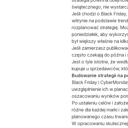
strategia powinna obejmow
świątecznego, nie wystarcz
Jeśli chodzi o Black Frid
witrynie na podstawie tre
rozplanować strategię. Moż
poniedziałek, aby wykorzy
był większy właśnie na ki
Jeśli zamierzasz publikowa
często czekają do późna i 
Jest o tyle istotne, że we
kupuje u sprzedawców, któr
Budowanie strategii na 
Black Friday i CyberMonday
uwzględnienie ich w plana
oszacowaniu wyników pomoż
Po ustaleniu celów i zało
różne dla każdej marki i za
planowanego czasu trwania 
W opracowaniu skutecznej