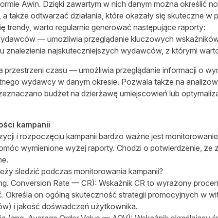
formie Awin. Dzięki zawartym w nich danym można określić
 a także odtwarzać działania, które okazały się skuteczne w 
ę trendy, warto regularnie generować następujące raporty:
wydawców — umożliwia przeglądanie kluczowych wskaźników
lu znalezienia najskuteczniejszych wydawców, z którymi war
a przestrzeni czasu — umożliwia przeglądanie informacji o wy
nego wydawcy w danym okresie. Pozwala także na analizow
rzeznaczano budżet na dzierżawę umiejscowień lub optymaliz
ści kampanii
cji i rozpoczęciu kampanii bardzo ważne jest monitorowanie
omóc wymienione wyżej raporty. Chodzi o potwierdzenie, ż
ne.
leży śledzić podczas monitorowania kampanii?
ng. Conversion Rate — CR): Wskaźnik CR to wyrażony proce
ć. Określa on ogólną skuteczność strategii promocyjnych w witr
tów) i jakość doświadczeń użytkownika.