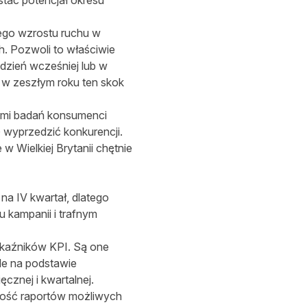
tać potencjał okresu
wego wzrostu ruchu w
h. Pozwoli to właściwie
dzień wcześniej lub w
 w zeszłym roku ten skok
kami badań konsumenci
ę wyprzedzić konkurencji.
 Wielkiej Brytanii chętnie
na IV kwartał, dlatego
 kampanii i trafnym
skaźników KPI. Są one
ele na podstawie
cznej i kwartalnej.
mość raportów możliwych