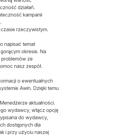
rednią wartość
czność działań.
kuteczność kampanii
i.
czasie rzeczywistym.
o napisać temat
 gorącym okresie. Na
u problemów ze
pomoc nasz zespół.
formacji o ewentualnych
ystemie Awin. Dzięki temu
w Menedżerze aktualności.
ego wydawcy, włącz opcję
rzypisana do wydawcy,
ych dostępnych dla
 i przy użyciu naszej