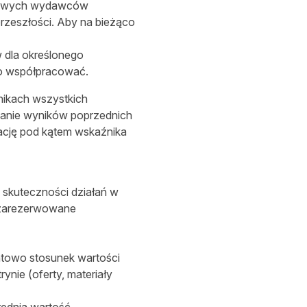
 nowych wydawców
przeszłości. Aby na bieżąco
 dla określonego
to współpracować.
nikach wszystkich
anie wyników poprzednich
ację pod kątem wskaźnika
 skuteczności działań w
e zarezerwowane
ntowo stosunek wartości
ynie (oferty, materiały