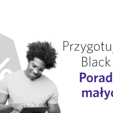
na Twitterze
nij na Facebooku
stępnij na LinkedIn