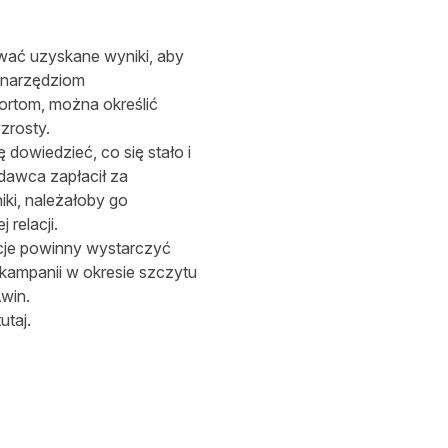
wać uzyskane wyniki, aby
i narzędziom
ortom, można określić
zrosty.
dowiedzieć, co się stało i
odawca zapłacił za
ki, należałoby go
relacji.
cje powinny wystarczyć
kampanii w okresie szczytu
win.
tutaj
.