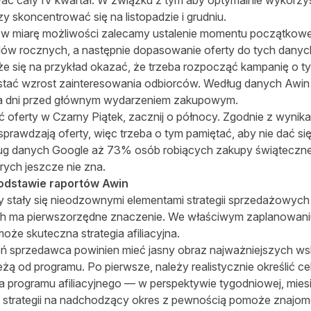
ać cały IV kwartał. W związku z tym aby optymalnie wykorzys
y skoncentrować się na listopadzie i grudniu.
ay, w miarę możliwości zalecamy ustalenie momentu początko
ndów rocznych, a następnie dopasowanie oferty do tych danyc
e się na przykład okazać, że trzeba rozpocząć kampanię o ty
stać wzrost zainteresowania odbiorców. Według danych Awin
lka dni przed głównym wydarzeniem zakupowym.
ć oferty w Czarny Piątek, zacznij o północy. Zgodnie z wyni
sprawdzają oferty, więc trzeba o tym pamiętać, aby nie dać si
dług danych Google aż 73% osób robiących zakupy świąteczne w
ych jeszcze nie zna.
podstawie raportów Awin
 stały się nieodzownymi elementami strategii sprzedażowych 
ch ma pierwszorzędne znaczenie. We właściwym zaplanowaniu
e skuteczna strategia afiliacyjna.
żeń sprzedawca powinien mieć jasny obraz najważniejszych w
leżą od programu. Po pierwsze, należy realistycznie określić c
programu afiliacyjnego — w perspektywie tygodniowej, miesię
 strategii na nadchodzący okres z pewnością pomoże znajo