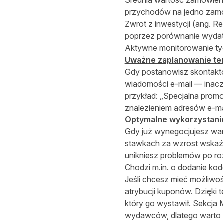
Średnia wartość zamówieni
przychodów na jedno zamó
Zwrot z inwestycji (ang. R
poprzez porównanie wydatk
Aktywne monitorowanie ty
Uważne zaplanowanie te
Gdy postanowisz skontakt
wiadomości e-mail — inacz
przykład: „Specjalna prom
znalezieniem adresów e-ma
Optymalne wykorzystanie
Gdy już wynegocjujesz war
stawkach za wzrost wskaźn
unikniesz problemów po ro
Chodzi m.in. o dodanie kod
Jeśli chcesz mieć możliw
atrybucji kuponów. Dzięki
który go wystawił. Sekcja 
wydawców, dlatego warto n