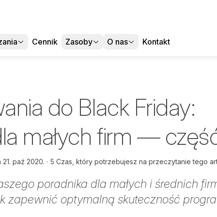
zania
Cennik
Zasoby
O nas
Kontakt
ania do Black Friday:
dla małych firm — częś
a
21. paź 2020.
5 Czas, który potrzebujesz na przeczytanie tego ar
aszego poradnika dla małych i średnich fir
ak zapewnić optymalną skuteczność progra