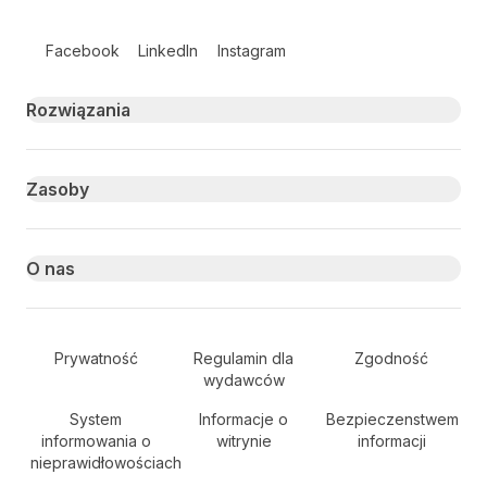
Follow us on social media
Facebook
LinkedIn
Instagram
Primary footer navigation
Rozwiązania
Zasoby
O nas
Secondary Footer Navigation
Prywatność
Regulamin dla
Zgodność
wydawców
System
Informacje o
Bezpieczenstwem
informowania o
witrynie
informacji
nieprawidłowościach