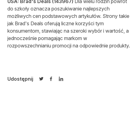
USA:
Brad's Deals
(
143967
)
Dla wielu rodzin powrót
do szkoły oznacza poszukiwanie najlepszych
możliwych cen podstawowych artykułów. Strony takie
jak Brad's Deals oferują liczne korzyści tym
konsumentom, stawiając na szeroki wybór i wartość, a
jednocześnie pomagając markom w
rozpowszechnianiu promocji na odpowiednie produkty.
Udostępnij
Udostępnij na Twitterze
Udostępnij na Facebooku
Udostępnij na LinkedIn