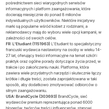
pośrednictwem sieci wiarygodnych serwisów
informacyjnych i platform zaangażowania, które
docierają miesięcznie do ponad 8 milionów
indywidualnych użytkowników. Niektóre inicjatywy
marki są popularne wśród kobiet z rodzinami, a
reklamodawcy mają do wyboru wiele opcji kampanii, w
zależności od swoich celów.
FR:
L'Etudiant
(
1151963
)
L'Etudiant to specjalistyczny
francuski wydawca nastawiony na osoby w wieku 14-
27 lat, oferujący treści informacyjne na temat szkół i
praktyk oraz ogólne porady dotyczące życia przed, w
trakcie i po zakończeniu nauki. Platforma, która
zawiera wiele przydatnych narzędzi i skutecznie łączy
krótkie i długie treści, została zaprojektowana w taki
sposób, aby dodatkowo zmotywować odbiorców o
silnym zaangażowaniu.
USA:
BrandCycle
(
303693
)
BrandCycle, sieć
wydawców premium reprezentująca ponad 6000
blogerów, twórców treści i influencerów, stanowi