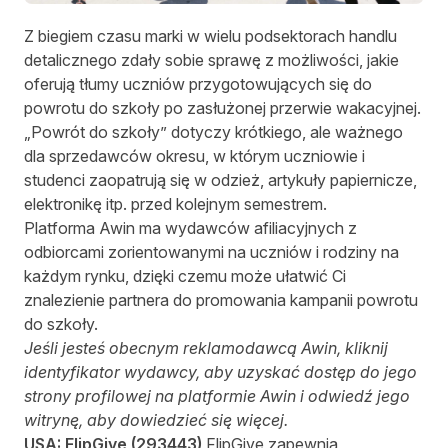
Z biegiem czasu marki w wielu podsektorach handlu
detalicznego zdały sobie sprawę z możliwości, jakie
oferują tłumy uczniów przygotowujących się do
powrotu do szkoły po zasłużonej przerwie wakacyjnej.
„Powrót do szkoły” dotyczy krótkiego, ale ważnego
dla sprzedawców okresu, w którym uczniowie i
studenci zaopatrują się w odzież, artykuły papiernicze,
elektronikę itp. przed kolejnym semestrem.
Platforma Awin ma wydawców afiliacyjnych z
odbiorcami zorientowanymi na uczniów i rodziny na
każdym rynku, dzięki czemu może ułatwić Ci
znalezienie partnera do promowania kampanii powrotu
do szkoły.
Jeśli jesteś obecnym reklamodawcą Awin, kliknij
identyfikator wydawcy, aby uzyskać dostęp do jego
strony profilowej na platformie Awin i odwiedź jego
witrynę, aby dowiedzieć się więcej.
USA:
FlipGive
(
293443
)
FlipGive zapewnia