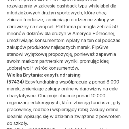
rozwiązania w zakresie cashback typu whitelabel dla
młodzieżowych drużyn sportowych, które chcą
zbierać fundusze, zamieniając codzienne zakupy w
darowizny na swój cel. Platforma pomogła zebrać 50
milionów dolarów dla drużyn w Ameryce Północnej,
umożliwiając konsumentom wpłaty na ten cel podczas
zakupów produktów najlepszych marek. FlipGive
stanowi wyjątkową propozycję, ponieważ zapewnia
swoim markom partnerskim wyniki, promując ideę
„dobrej woli” wśród konsumentów.
Wielka Brytania:
easyfundraising
(
57434)
Easyfundraising współpracuje z ponad 8 000
marek, zmieniając zakupy online w darowizny na cele
charytatywne. Obejmuje obecnie ponad 10 000
organizacji edukacyjnych, które zbierają fundusze, gdy
pracownicy, rodzice i wspierający robią zakupy online,
idealnie wpisując się w działania związane z powrotem
do szkoły.