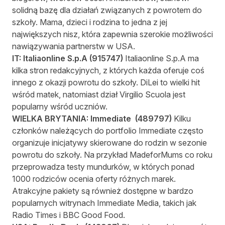
solidną bazę dla działań związanych z powrotem do
szkoły. Mama, dzieci i rodzina to jedna z jej
największych nisz, która zapewnia szerokie możliwości
nawiązywania partnerstw w USA.
IT:
Italiaonline S.p.A
(
915747
)
Italiaonline S.p.A ma
kilka stron redakcyjnych, z których każda oferuje coś
innego z okazji powrotu do szkoły. DiLei to wielki hit
wśród matek, natomiast dział Virgilio Scuola jest
popularny wśród uczniów.
WIELKA BRYTANIA:
Immediate
(
489797
)
Kilku
członków należących do portfolio Immediate często
organizuje inicjatywy skierowane do rodzin w sezonie
powrotu do szkoły. Na przykład MadeforMums co roku
przeprowadza testy mundurków, w których ponad
1000 rodziców ocenia oferty różnych marek.
Atrakcyjne pakiety są również dostępne w bardzo
popularnych witrynach Immediate Media, takich jak
Radio Times i BBC Good Food.