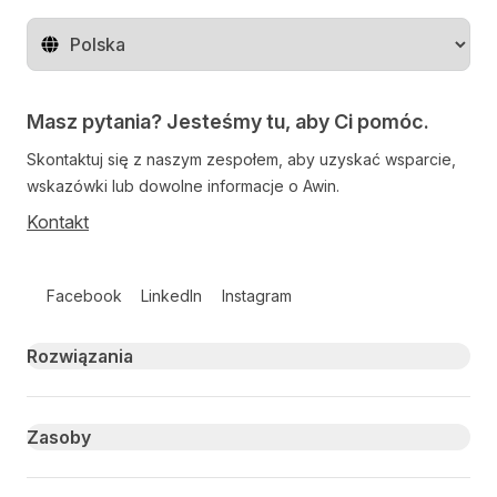
Zmień region
Masz pytania? Jesteśmy tu, aby Ci pomóc.
Skontaktuj się z naszym zespołem, aby uzyskać wsparcie,
wskazówki lub dowolne informacje o Awin.
Kontakt
Follow us on social media
Facebook
LinkedIn
Instagram
Primary footer navigation
Rozwiązania
Zasoby