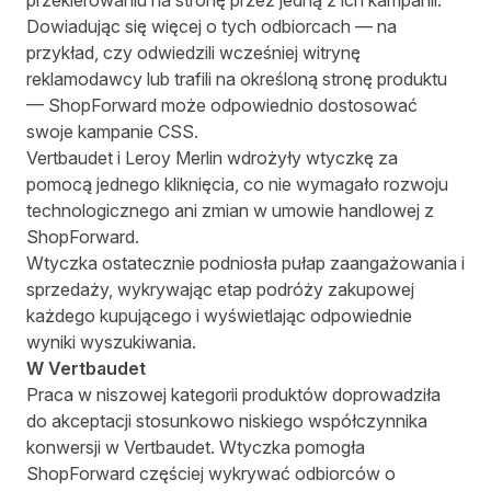
przekierowaniu na stronę przez jedną z ich kampanii.
Dowiadując się więcej o tych odbiorcach — na
przykład, czy odwiedzili wcześniej witrynę
reklamodawcy lub trafili na określoną stronę produktu
— ShopForward może odpowiednio dostosować
swoje kampanie CSS.
Vertbaudet i Leroy Merlin wdrożyły wtyczkę za
pomocą jednego kliknięcia, co nie wymagało rozwoju
technologicznego ani zmian w umowie handlowej z
ShopForward.
Wtyczka ostatecznie podniosła pułap zaangażowania i
sprzedaży, wykrywając etap podróży zakupowej
każdego kupującego i wyświetlając odpowiednie
wyniki wyszukiwania.
W Vertbaudet
Praca w niszowej kategorii produktów doprowadziła
do akceptacji stosunkowo niskiego współczynnika
konwersji w Vertbaudet. Wtyczka pomogła
ShopForward częściej wykrywać odbiorców o