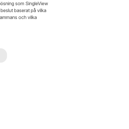
slösning som
SingleView
 beslut baserat på vilka
lsammans och vilka