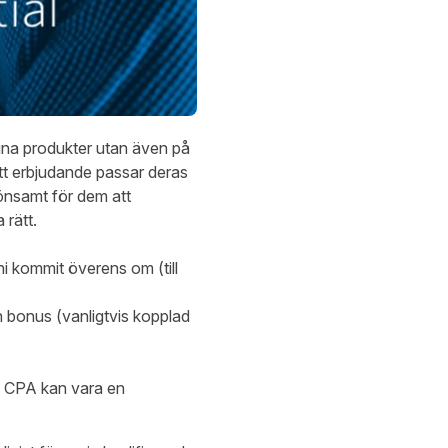
 dina produkter utan även på
itt erbjudande passar deras
önsamt för dem att
 rätt.
ni kommit överens om (till
n bonus (vanligtvis kopplad
j. CPA kan vara en