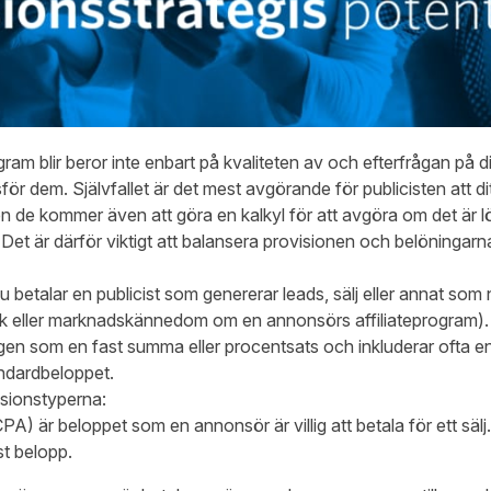
ogram blir beror inte enbart på kvaliteten av och efterfrågan på
ör dem. Självfallet är det mest avgörande för publicisten att d
n de kommer även att göra en kalkyl för att avgöra om det är l
et är därför viktigt att balansera provisionen och belöningarna
 betalar en publicist som genererar leads, sälj eller annat som 
ck eller marknadskännedom om en annonsörs affiliateprogram).
gen som en fast summa eller procentsats och inkluderar ofta e
andardbeloppet.
isionstyperna:
PA) är beloppet som en annonsör är villig att betala för ett säl
st belopp.