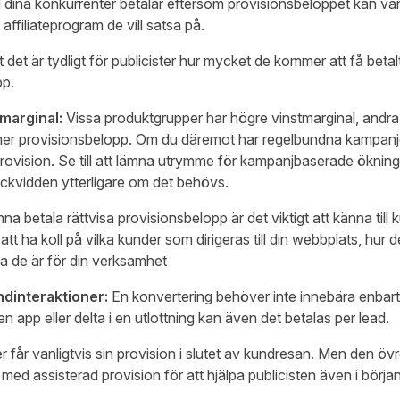
 dina konkurrenter betalar eftersom provisionsbeloppet kan var
affiliateprogram de vill satsa på.
tt det är tydligt för publicister hur mycket de kommer att få beta
pp.
marginal:
Vissa produktgrupper har högre vinstmarginal, andra 
r provisionsbelopp. Om du däremot har regelbundna kampanjer är
rovision. Se till att lämna utrymme för kampanjbaserade ökning
äckvidden ytterligare om det behövs.
nna betala rättvisa provisionsbelopp är det viktigt att känna ti
ill att ha koll på vilka kunder som dirigeras till din webbplats, hu
la de är för din verksamhet
ndinteraktioner:
En konvertering behöver inte innebära enbart 
n app eller delta i en utlottning kan även det betalas per lead.
r får vanligtvis sin provision i slutet av kundresan. Men den övr
a med assisterad provision för att hjälpa publicisten även i börj