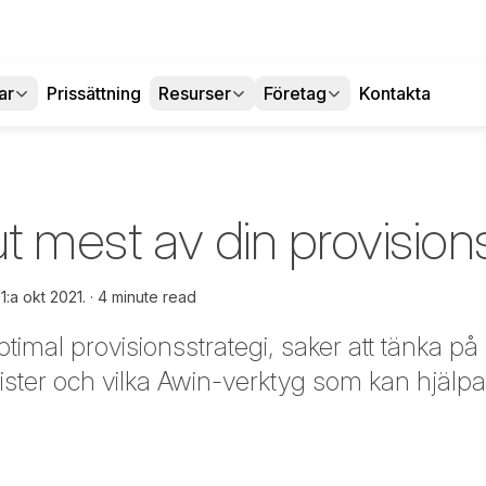
ar
Prissättning
Resurser
Företag
Kontakta
ut mest av din provision
1:a okt 2021.
4 minute read
ptimal provisionsstrategi, saker att tänka 
cister och vilka Awin-verktyg som kan hjälp
book
inkedIn