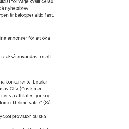
ist för varje kvalificerad
 på nyhetsbrev,
en är beloppet alltid fast.
sina annonser för att öka
an också användas för att
dina konkurrenter betalar
ar av CLV (Customer
nser via affiliates gör köp
omer lifetime value” (Så
ycket provision du ska