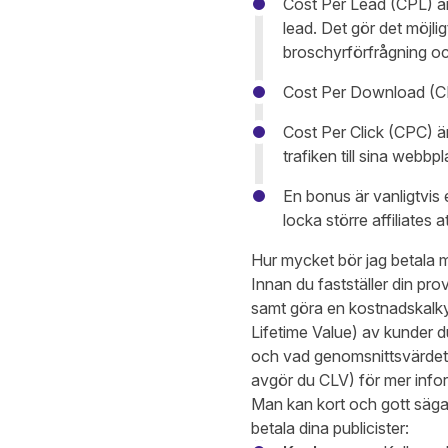
Cost Per Lead (CPL) är
lead. Det gör det möjli
broschyrförfrågning och
Cost Per Download (CP
Cost Per Click (CPC) är
trafiken till sina webbp
En bonus är vanligtvis 
locka större affiliates
Hur mycket bör jag betala m
Innan du fastställer din prov
samt göra en kostnadskalky
Lifetime Value) av kunder du 
och vad genomsnittsvärdet 
avgör du CLV) för mer info
Man kan kort och gott säga
betala dina publicister: