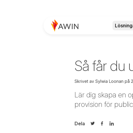
Lösning
Så får du 
Skrivet av
Sylwia Loonan på
2
Lär dig skapa en o
provision för publi
Dela
Dela på Twitter
Dela på Face
Dela på L