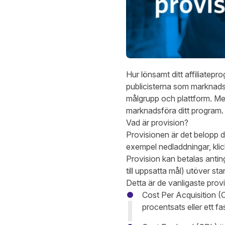
Hur lönsamt ditt affiliatepr
publicisterna som marknadsf
målgrupp och plattform. Me
marknadsföra ditt program. D
Vad är provision?
Provisionen är det belopp du
exempel nedladdningar, kli
Provision kan betalas antin
till uppsatta mål) utöver st
Detta är de vanligaste prov
Cost Per Acquisition (C
procentsats eller ett fa