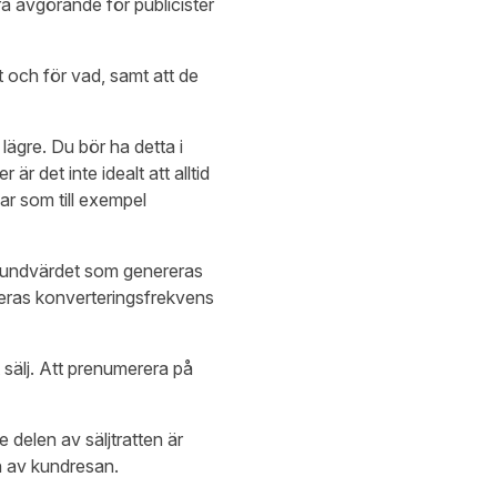
a avgörande för publicister
lt och för vad, samt att de
lägre. Du bör ha detta i
 det inte idealt att alltid
ar som till exempel
ll kundvärdet som genereras
r deras konverteringsfrekvens
sälj. Att prenumerera på
e delen av säljtratten är
an av kundresan.