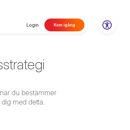
Login
Kom igång
sstrategi
på när du bestämmer
a dig med detta.