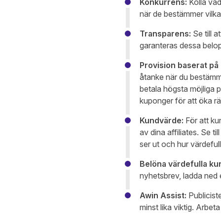
Konkurrens:
Kolla vad
när de bestämmer vilka 
Transparens:
Se till a
garanteras dessa belo
Provision baserat på 
åtanke när du bestämme
betala högsta möjliga p
kuponger för att öka r
Kundvärde:
För att ku
av dina affiliates. Se t
ser ut och hur värdeful
Belöna värdefulla ku
nyhetsbrev, ladda ned e
Awin Assist:
Publiciste
minst lika viktig. Arbet