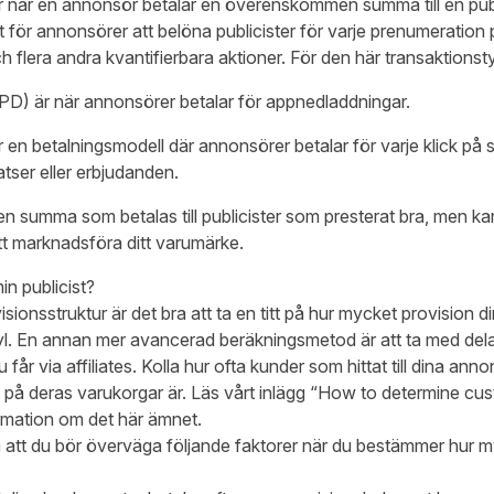
 när en annonsör betalar en överenskommen summa till en public
gt för annonsörer att belöna publicister för varje prenumeration
 flera andra kvantifierbara aktioner. För den här transaktionstyp
D) är när annonsörer betalar för appnedladdningar.
 en betalningsmodell där annonsörer betalar för varje klick på 
latser eller erbjudanden.
en summa som betalas till publicister som presterat bra, men k
 att marknadsföra ditt varumärke.
in publicist?
isionsstruktur är det bra att ta en titt på hur mycket provision 
l. En annan mer avancerad beräkningsmetod är att ta med del
får via affiliates. Kolla hur ofta kunder som hittat till dina anno
på deras varukorgar är. Läs vårt inlägg “How to determine cust
rmation om det här ämnet.
 att du bör överväga följande faktorer när du bestämmer hur m